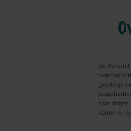
Ov
De Rureifel
overnachtin
gezellige v
jeugdherber
paar dagen i
komen en je