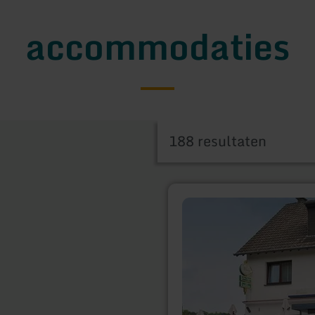
accommodaties
188 resultaten
meer
informatie
over:
Hotel
Am
Obersee