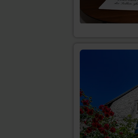
meer
informatie
over:
Gästehaus
Vanille
&amp;
Chocolat