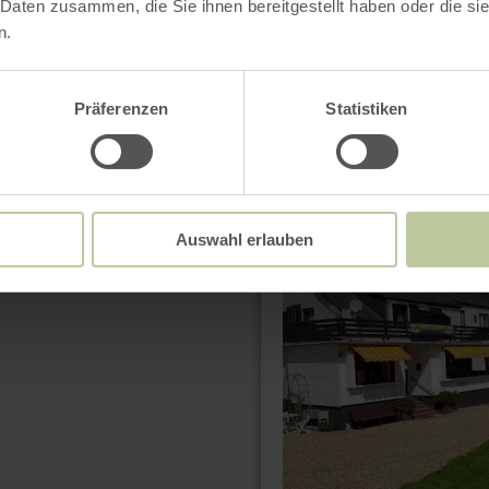
 Daten zusammen, die Sie ihnen bereitgestellt haben oder die s
n.
Präferenzen
Statistiken
meer
informatie
over:
Auswahl erlauben
Eifelblümchen
Haus
Fernblick