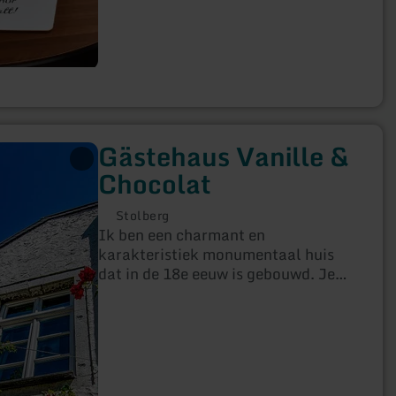
Gästehaus Vanille &
Chocolat
Stolberg
Ik ben een charmant en
karakteristiek monumentaal huis
dat in de 18e eeuw is gebouwd. Je
kunt me vinden in een van de
mooiste straatjes van de oude stad
Stolberg. In 2016 ben ik volledig
gerenoveerd, zodat mijn gasten zich
helemaal op hun gemak voelen.