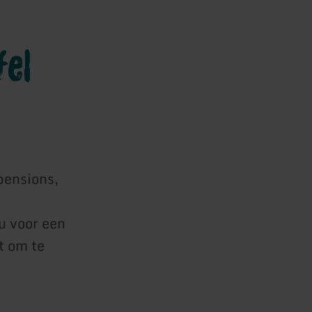
fel
pensions,
u voor een
it om te