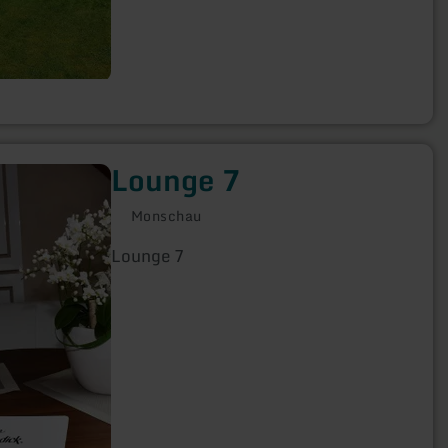
terras. Voor het huis ligt een mooie
tuin om gezellig samen te zijn of om
gewoon in alle rust een goed boek te
lezen of te genieten van het geklater
van de fontein.(Bedrijfsvakantie tot
1.3.2022 voor de kamerverhuur)
Lounge 7
Monschau
Lounge 7