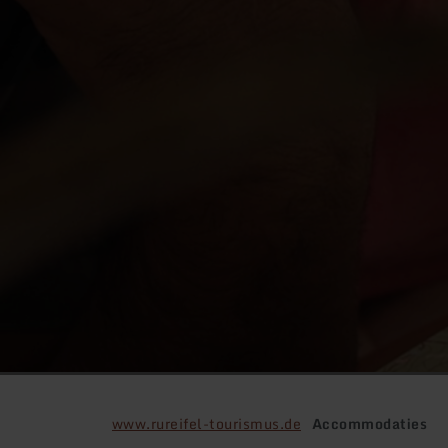
www.rureifel-tourismus.de
Accommodaties