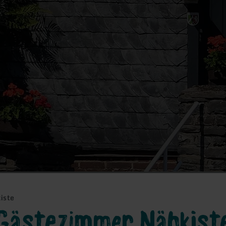
iste
Gästezimmer Nähkist