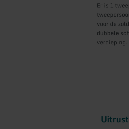
Er is 1 twe
tweepersoo
voor de zol
dubbele sch
verdieping.
Uitrus