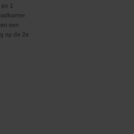
 en 1
 badkamer
 en een
g op de 2e