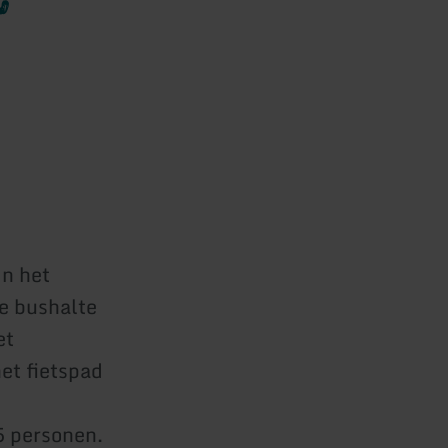
n het
De bushalte
et
et fietspad
5 personen.