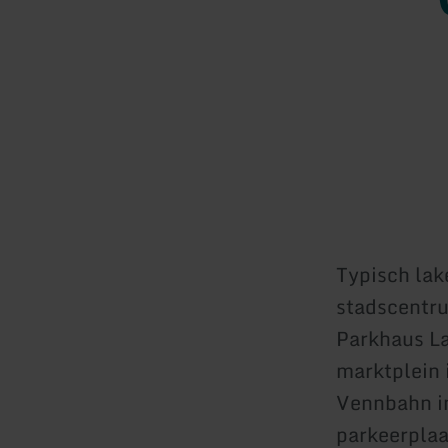
Typisch lak
stadscentru
Parkhaus La
marktplein 
Vennbahn in
parkeerplaa