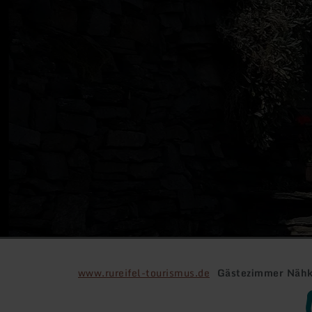
www.rureifel-tourismus.de
Gästezimmer Nähk