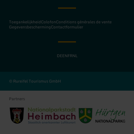
Toegankelijkheid
Colofon
Conditions générales de vente
Gegevensbescherming
Contactformulier
DE
EN
FR
NL
© Rureifel Tourismus GmbH
Partners
Stadt Heimbach
Gemeinde Hürtgenwald