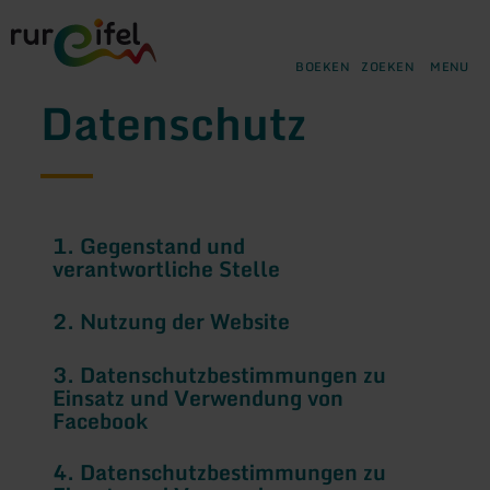
Terug
Ga naar de hoofdinhoud
Ga naar de zoekfunctie
Ga naar de hoofdnavigatie
Ga naar de voettekst
naar
de
BOEKEN
ZOEKEN
MENU
startpagina
Datenschutz
1. Gegenstand und
verantwortliche Stelle
2. Nutzung der Website
3. Datenschutzbestimmungen zu
Einsatz und Verwendung von
Facebook
4. Datenschutzbestimmungen zu