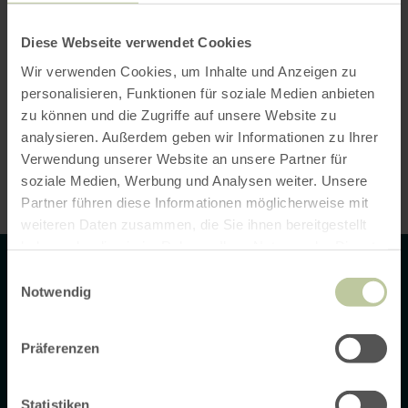
10. Datenschutzbestimmungen zu
Einsatz und Verwendung von
YouTube
Diese Webseite verwendet Cookies
Wir verwenden Cookies, um Inhalte und Anzeigen zu
11. Einsatz von Google-Maps
personalisieren, Funktionen für soziale Medien anbieten
zu können und die Zugriffe auf unsere Website zu
12. Einsatz von reCAPTCHA
analysieren. Außerdem geben wir Informationen zu Ihrer
Verwendung unserer Website an unsere Partner für
13. Rechte der betroffenen Person
soziale Medien, Werbung und Analysen weiter. Unsere
Partner führen diese Informationen möglicherweise mit
weiteren Daten zusammen, die Sie ihnen bereitgestellt
haben oder die sie im Rahmen Ihrer Nutzung der Dienste
Contact
gesammelt haben.
Einwilligungsauswahl
Notwendig
Ons team is bereikbaar van maandag tot en met vrijdag van
Präferenzen
09.00 tot 16.00 uur
Rureifel Tourismus GmbH
Matthias-Zimmermann-Straße 14a
Statistiken