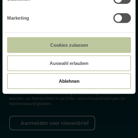
52152 Simmerath
+49 2473 55205 0
Marketing
info@rureifel-tourismus.de
Facebook
Instagram
Cookies zulassen
Auswahl erlauben
Nieuwsbrief
Ablehnen
Met de Eifel-nieuwsbrief ontvang je regelmatig nieuws over
wandel- en fietstochten in de Eifel, vakantieaanbiedingen en
bezienswaardigheden.
Aanmelden voor nieuwsbrief