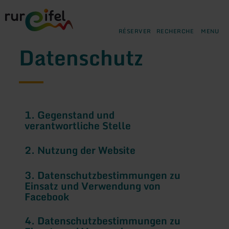
Retour
Aller au contenu principal
Aller à la recherche
Aller à la navigation principa
Aller au pied de page
à
la
RÉSERVER
RECHERCHE
MENU
page
d'accueil
Datenschutz
1. Gegenstand und
verantwortliche Stelle
2. Nutzung der Website
3. Datenschutzbestimmungen zu
Einsatz und Verwendung von
Facebook
4. Datenschutzbestimmungen zu