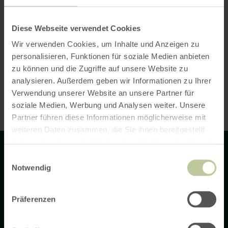
10. Datenschutzbestimmungen zu
Einsatz und Verwendung von
YouTube
Diese Webseite verwendet Cookies
11. Einsatz von Google-Maps
Wir verwenden Cookies, um Inhalte und Anzeigen zu
personalisieren, Funktionen für soziale Medien anbieten
zu können und die Zugriffe auf unsere Website zu
12. Einsatz von reCAPTCHA
analysieren. Außerdem geben wir Informationen zu Ihrer
Verwendung unserer Website an unsere Partner für
13. Rechte der betroffenen Person
soziale Medien, Werbung und Analysen weiter. Unsere
Partner führen diese Informationen möglicherweise mit
weiteren Daten zusammen, die Sie ihnen bereitgestellt
haben oder die sie im Rahmen Ihrer Nutzung der Dienste
Contact
gesammelt haben.
Einwilligungsauswahl
Notwendig
Tu peux joindre notre équipe du lundi au vendredi, de 9 h à 16
h.
Präferenzen
Rureifel Tourismus GmbH
Matthias-Zimmermann-Straße 14a