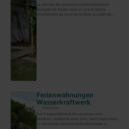
La maison de vacances confortablement
sur
équipée est située avec un grand jardin
:
directement au bord de la Roer au pied du
Ferienhaus
château de Nideggen et en environ 3 minutes
Rurperle
à pied, vous vous trouvez dans le parc
national de l'Eifel. Deux chambres à coucher
doubles, des lits de voyage, un grand
salon/salle à manger ouvert et des
possibilités de parking directement devant la
maison vous attendent.Vous trouverez plus
d'informations et la possibilité de réserver ici.
Ferienwohnungen
en
savoir
Wasserkraftwerk
plus
sur
Monschau
:
Les 3 appartements de vacances non-
Ferienwohnungen
fumeurs, restaurés avec soin, sont situés dans
Wasserkraftwerk
l'« ancienne centrale hydroélectrique »
datant de 1772. Le mélange entre histoire et