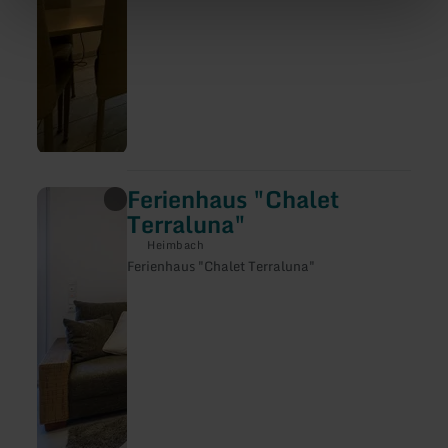
Ferienhaus "Chalet
en
savoir
Terraluna"
plus
sur
Heimbach
:
Ferienhaus "Chalet Terraluna"
Ferienhaus
"Chalet
Terraluna"