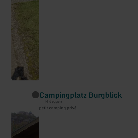
Campingplatz Burgblick
en
savoir
Nideggen
plus
petit camping privé
sur
:
Campingplatz
Burgblick