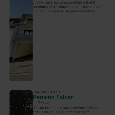
L'Art Hotel Eifel est un petit hôtel Bed &
L'utilisation du WLAN est incluse. Les
sur
Breakfast de 10 chambres situé dans la ville
animaux domestiques sont les bienvenus.
:
du parc national de Heimbach/ Eifel.Le
Art-
contact personnel avec les clients et un bon
Hotel-
Eifel
service sont nos préoccupations. N'hésitez
pas à nous appeler ou à nous envoyer un e-
mail. Nous nous ferons un plaisir de vous
consacrer du temps.
en
CHAMBRES D'HÔTES
Pension Falter
savoir
plus
Nideggen
sur
Maison familiale située à environ 1,5 km au-
:
dessus du lac Rur, à la périphérie de
Pension