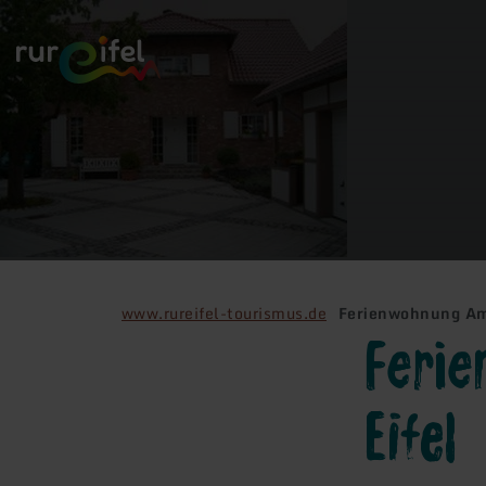
Retour
à
la
page
d'accueil
www.rureifel-tourismus.de
Ferienwohnung Am 
Feri
Eifel