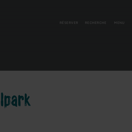
pal
incipale
RÉSERVER
RECHERCHE
MENU
lpark