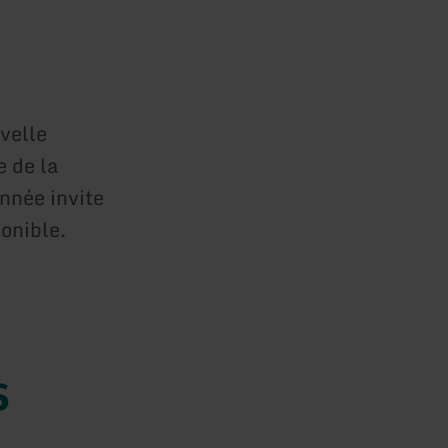
velle
e de la
nnée invite
onible.
s