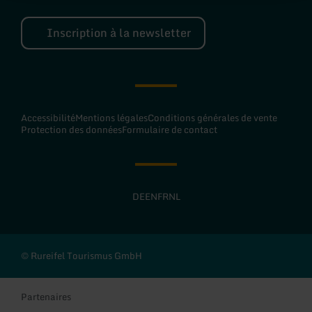
Inscription à la newsletter
Accessibilité
Mentions légales
Conditions générales de vente
Protection des données
Formulaire de contact
DE
EN
FR
NL
© Rureifel Tourismus GmbH
Partenaires