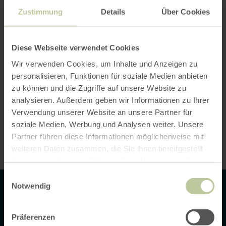
gelesen und akzeptiere diese.
*
Zustimmung
Details
Über Cookies
Ich habe die
AGBs
gelesen und akzeptiere
diese.
*
Diese Webseite verwendet Cookies
Captcha
*
Wir verwenden Cookies, um Inhalte und Anzeigen zu
personalisieren, Funktionen für soziale Medien anbieten
zu können und die Zugriffe auf unsere Website zu
analysieren. Außerdem geben wir Informationen zu Ihrer
Verwendung unserer Website an unsere Partner für
soziale Medien, Werbung und Analysen weiter. Unsere
Absenden
Partner führen diese Informationen möglicherweise mit
weiteren Daten zusammen, die Sie ihnen bereitgestellt
haben oder die sie im Rahmen Ihrer Nutzung der Dienste
gesammelt haben.
Einwilligungsauswahl
Notwendig
Contact
Präferenzen