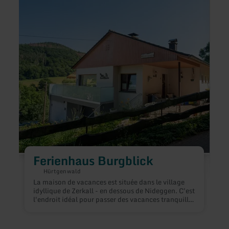
savoir
savoir
plus
plus
sur
sur
:
:
Ferienhaus
Eefel
Burgblick
Charl
Ferienhaus Burgblick
Hürtgenwald
La maison de vacances est située dans le village
idyllique de Zerkall - en dessous de Nideggen. C'est
l'endroit idéal pour passer des vacances tranquilles
F
mais pleines d'aventures en famille ou entre amis.
b
Zerkall dispose de son propre arrêt de train qui
K
permet de se rendre facilement partout.La maison
a