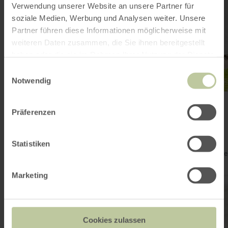
Verwendung unserer Website an unsere Partner für
soziale Medien, Werbung und Analysen weiter. Unsere
Partner führen diese Informationen möglicherweise mit
weiteren Daten zusammen, die Sie ihnen bereitgestellt
haben oder die sie im Rahmen Ihrer Nutzung der Dienste
gesammelt haben.
Einwilligungsauswahl
Notwendig
Pedelec-Verleih Nationalpark-
Präferenzen
Infopunkt Einruhr
Simmerath
Vandaag geopend
Statistiken
Verken de avonturenregio Nationaal Park Eifel per elektrische
fiets
Marketing
meer
informatie
over:
Pedelec-
Cookies zulassen
Verleih