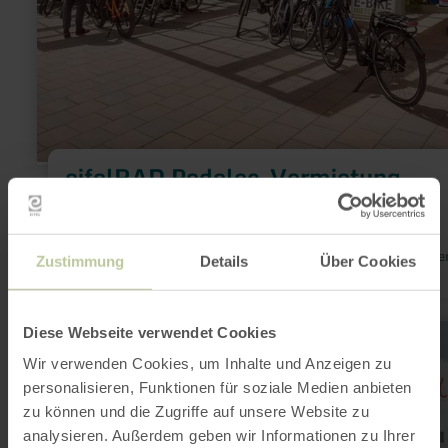
eifelRAD Pedelec-Vermietung
Heimbach
Vandaag gesloten
Verhuur van elektrische fietsen/e-bikes/e-MTB's. Bezorg- en
ophaalservice. Accessoires, helmen, aanhangers voor kindere
Zustimmung
Details
Über Cookies
transport, honden. Rondleidingen, routes met navigatie.
meer
Diese Webseite verwendet Cookies
informatie
over:
Wir verwenden Cookies, um Inhalte und Anzeigen zu
Pedelec-
personalisieren, Funktionen für soziale Medien anbieten
Verleih
Nationalpark-
zu können und die Zugriffe auf unsere Website zu
Infopunkt
analysieren. Außerdem geben wir Informationen zu Ihrer
Einruhr