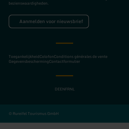
bezienswaardigheden.
Aanmelden voor nieuwsbrief
Toegankelijkheid
Colofon
Conditions générales de vente
Gegevensbescherming
Contactformulier
DE
EN
FR
NL
© Rureifel Tourismus GmbH