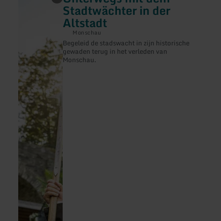
informatie
Stadtwächter in der
over:
Altstadt
Unterwegs
mit
Monschau
dem
Begeleid de stadswacht in zijn historische
Stadtwächter
gewaden terug in het verleden van
in
der
Monschau.
Altstadt