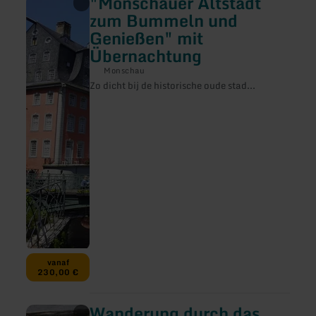
"Monschauer Altstadt
informatie
zum Bummeln und
over:
Genießen" mit
"Monschauer
Altstadt
Übernachtung
zum
Bummeln
Monschau
und
Zo dicht bij de historische oude stad...
Genießen"
mit
Übernachtung
vanaf
230,00 €
Wanderung durch das
meer