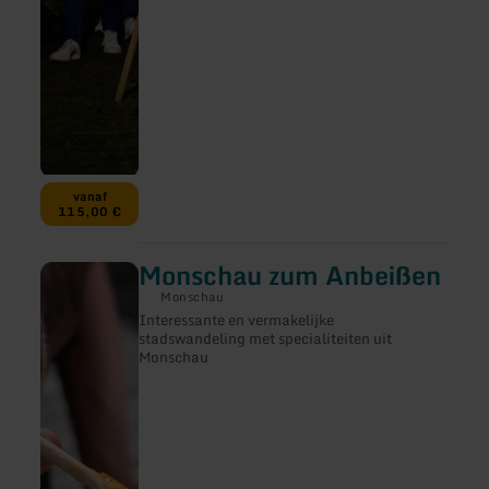
vanaf
115,00 €
Monschau zum Anbeißen
meer
informatie
Monschau
over:
Interessante en vermakelijke
Monschau
stadswandeling met specialiteiten uit
zum
Monschau
Anbeißen