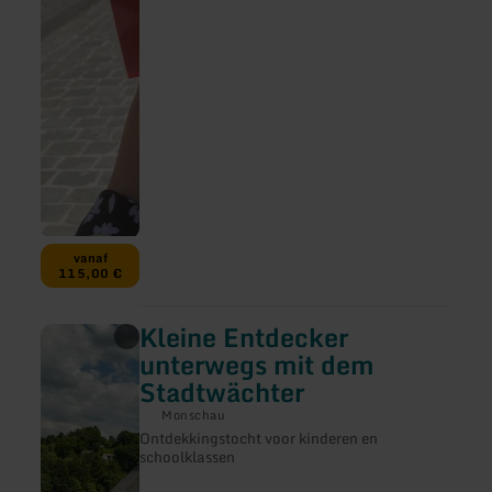
vanaf
115,00 €
Kleine Entdecker
meer
informatie
unterwegs mit dem
over:
Stadtwächter
Kleine
Entdecker
Monschau
unterwegs
Ontdekkingstocht voor kinderen en
mit
schoolklassen
dem
Stadtwächter