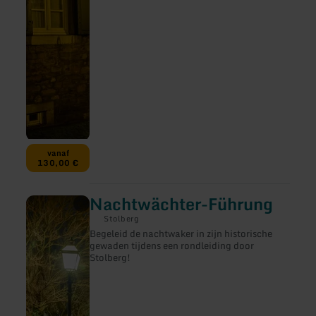
Kultur
vanaf
130,00 €
Nachtwächter-Führung
meer
informatie
Stolberg
over:
Begeleid de nachtwaker in zijn historische
Nachtwächter-
gewaden tijdens een rondleiding door
Führung
Stolberg!