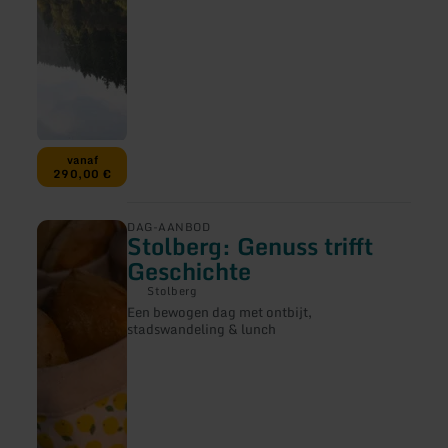
vanaf
290,00 €
meer
DAG-AANBOD
Stolberg: Genuss trifft
informatie
over:
Geschichte
Stolberg:
Genuss
Stolberg
trifft
Een bewogen dag met ontbijt,
Geschichte
stadswandeling & lunch