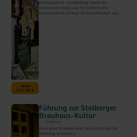
De Kupferhof-rondleiding neemt de
Kupferhof-
deelnemers mee naar het historische
Führung
stadscentrum of door de benedenstad van
Stolberg, ook wel bekend als de "molen".
vanaf
110,00 €
Führung zur Stolberger
meer
informatie
Brauhaus-Kultur
over:
Führung
Stolberg
zur
Kom alles te weten over de cultuur van de
Stolberger
Stolberg-brouwerij.
Brauhaus-