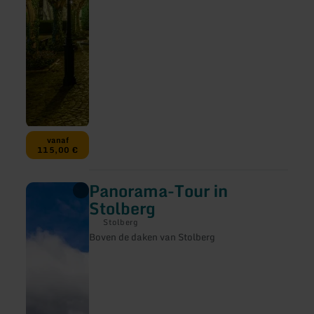
vanaf
115,00 €
Panorama-Tour in
meer
informatie
Stolberg
over:
Panorama-
Stolberg
Tour
Boven de daken van Stolberg
in
Stolberg