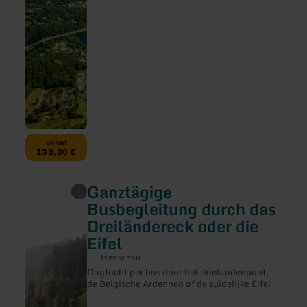
vanaf
130,00 €
Ganztägige
meer
informatie
Busbegleitung durch das
over:
Dreiländereck oder die
Ganztägige
Busbegleitung
Eifel
durch
das
Monschau
Dreiländereck
Dagtocht per bus door het drielandenpunt,
oder
de Belgische Ardennen of de zuidelijke Eifel
die
Eifel