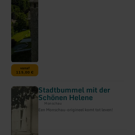
vanaf
115,00 €
Stadtbummel mit der
meer
informatie
Schönen Helene
over:
Stadtbummel
Monschau
mit
Een Monschau-origineel komt tot leven!
der
Schönen
Helene