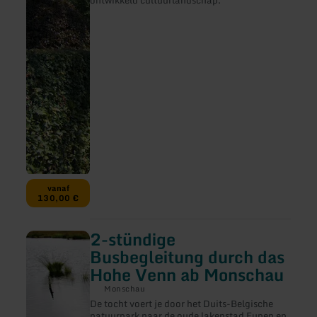
Hecken
vanaf
130,00 €
2-stündige
meer
informatie
Busbegleitung durch das
over:
Hohe Venn ab Monschau
2-
stündige
Monschau
Busbegleitung
De tocht voert je door het Duits-Belgische
durch
natuurpark naar de oude lakenstad Eupen en
das