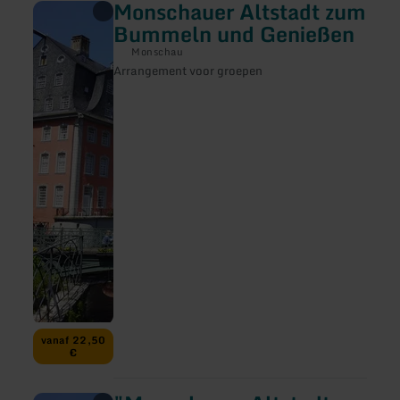
Monschauer Altstadt zum
meer
informatie
Bummeln und Genießen
over:
Monschauer
Monschau
Altstadt
Arrangement voor groepen
zum
Bummeln
und
Genießen
vanaf 22,50
€
meer