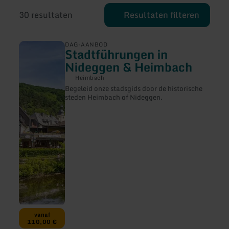
30 resultaten
Resultaten filteren
meer
DAG-AANBOD
Stadtführungen in
informatie
over:
Nideggen & Heimbach
Stadtführungen
in
Heimbach
Nideggen
Begeleid onze stadsgids door de historische
&amp;
steden Heimbach of Nideggen.
Heimbach
vanaf
110,00 €