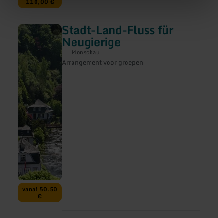
110,00 €
Stadt-Land-Fluss für
meer
informatie
Neugierige
over:
Stadt-
Monschau
Land-
Arrangement voor groepen
Fluss
für
Neugierige
vanaf 50,50
€