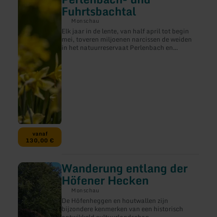
durch
Fuhrtsbachtal
die
Narzissenwiesen
Monschau
im
Elk jaar in de lente, van half april tot begin
Perlenbach-
mei, toveren miljoenen narcissen de weiden
und
in het natuurreservaat Perlenbach en
Fuhrtsbachtal
Fuhrtsbachtal om in tapijten van gele
bloemen.
vanaf
130,00 €
Wanderung entlang der
meer
informatie
Höfener Hecken
over:
Wanderung
Monschau
entlang
De Höfenheggen en houtwallen zijn
der
bijzondere kenmerken van een historisch
Höfener
ontwikkeld cultuurlandschap.