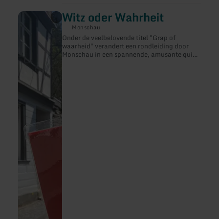
Witz oder Wahrheit
meer
informatie
Monschau
over:
Onder de veelbelovende titel "Grap of
Witz
waarheid" verandert een rondleiding door
oder
Monschau in een spannende, amusante quiz
Wahrheit
voor volwassenen.