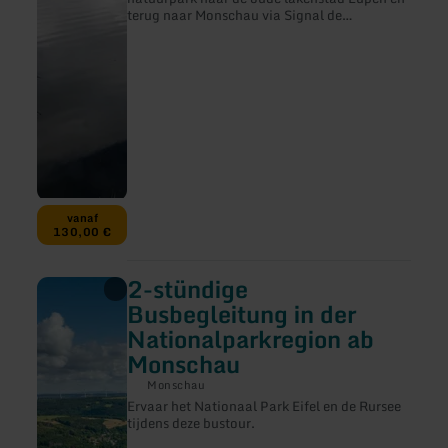
Hohe
terug naar Monschau via Signal de
Venn
Botrange, het hoogste punt van België.
ab
Monschau
vanaf
130,00 €
2-stündige
meer
informatie
Busbegleitung in der
over:
Nationalparkregion ab
2-
stündige
Monschau
Busbegleitung
in
Monschau
der
Ervaar het Nationaal Park Eifel en de Rursee
Nationalparkregion
tijdens deze bustour.
ab
Monschau