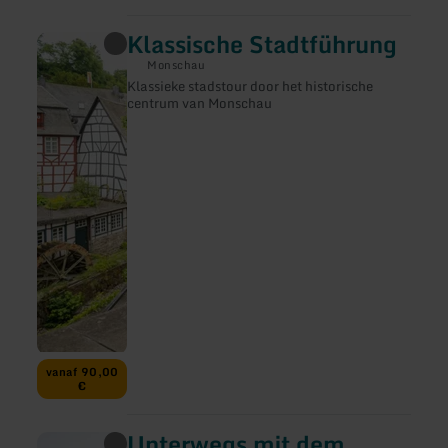
Klassische Stadtführung
meer
informatie
Monschau
over:
Klassieke stadstour door het historische
Klassische
centrum van Monschau
Stadtführung
vanaf 90,00
€
Unterwegs mit dem
meer