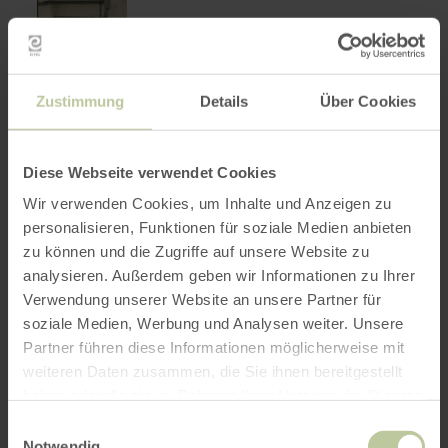
Zustimmung
Details
Über Cookies
vanaf
Diese Webseite verwendet Cookies
115,00 €
Wir verwenden Cookies, um Inhalte und Anzeigen zu
personalisieren, Funktionen für soziale Medien anbieten
Auf den Spuren der
meer
zu können und die Zugriffe auf unsere Website zu
informatie
Tuchmacher
over:
analysieren. Außerdem geben wir Informationen zu Ihrer
Auf
Monschau
Verwendung unserer Website an unsere Partner für
den
Deze rondleiding vertelt het verhaal van de
Spuren
opkomst en ondergang van de grote
soziale Medien, Werbung und Analysen weiter. Unsere
der
lakenweektraditie in Monschau.
Partner führen diese Informationen möglicherweise mit
Tuchmacher
weiteren Daten zusammen, die Sie ihnen bereitgestellt
haben oder die sie im Rahmen Ihrer Nutzung der Dienste
gesammelt haben.
Einwilligungsauswahl
Notwendig