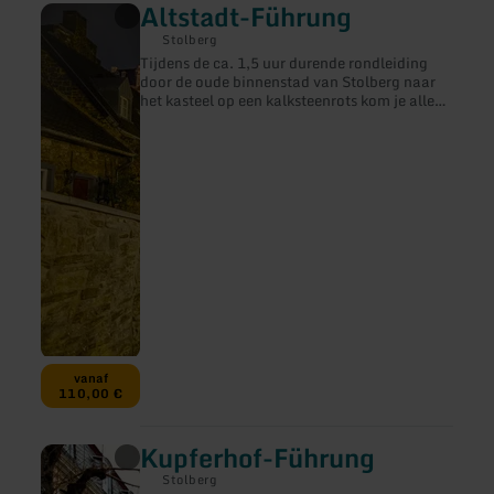
Altstadt-Führung
meer
informatie
Stolberg
over:
Tijdens de ca. 1,5 uur durende rondleiding
Altstadt-
door de oude binnenstad van Stolberg naar
Führung
het kasteel op een kalksteenrots kom je alles
te weten over een van de belangrijkste
historische stadskernen in Noordrijn-
Westfalen.
vanaf
110,00 €
Kupferhof-Führung
meer
informatie
Stolberg
over: