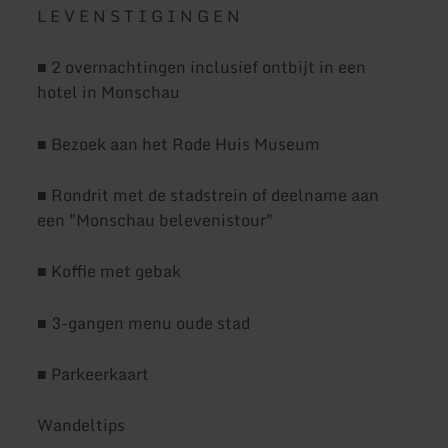
L E V E N S T I G I N G E N
■ 2 overnachtingen inclusief ontbijt in een
hotel in Monschau
■ Bezoek aan het Rode Huis Museum
■ Rondrit met de stadstrein of deelname aan
een "Monschau belevenistour"
■ Koffie met gebak
■ 3-gangen menu oude stad
■ Parkeerkaart
Wandeltips