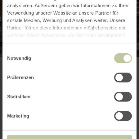
analysieren. Außerdem geben wir Informationen zu Ihrer
Verwendung unserer Website an unsere Partner für
soziale Medien, Werbung und Analysen weiter. Unsere
Partner führen diese Informationen möglicherweise mit
weiteren Daten zusammen, die Sie ihnen bereitgestellt
haben oder die sie im Rahmen Ihrer Nutzung der Dienste
gesammelt haben.
Einwilligungsauswahl
Notwendig
Meer informatie
Präferenzen
Statistiken
Prijzen
Marketing
Contactgegevens van de aanbieder