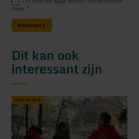
Ich habe die
AGBs
gelesen und akzeptiere
diese.
*
Absenden
Dit kan ook
interessant zijn
meer
meer
vanaf 12,00 €
vana
informatie
inform
over:
over:
Biber
Offen
Abend-
Stern
Beobachtung