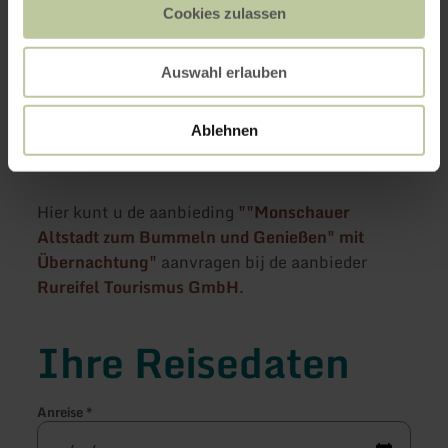
Cookies zulassen
Vraag een offerte
Auswahl erlauben
aan
Ablehnen
Hier kunt u de aanbieding
""Monschauer
Altstadt zum Bummeln und Genießen" mit
Übernachtung"
aanvragen bij de aanbieder
Rureifel Tourismus GmbH
.
Ihre Reisedaten
Anreise
*