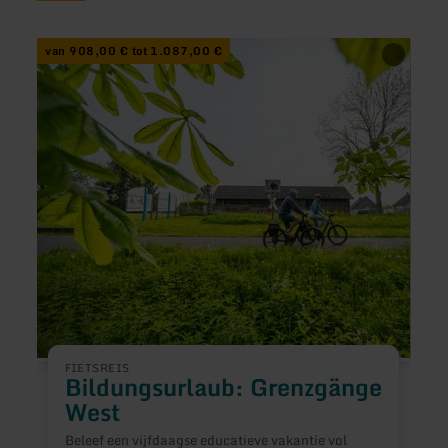
meer
meer
van 908,00 € tot 1.087,00 €
vana
informatie
inform
over:
over:
Bildungsurlaub:
Altsta
Grenzgänge
Führu
West
FIETSREIS
Bildungsurlaub: Grenzgänge
West
T
d
Beleef een vijfdaagse educatieve vakantie vol