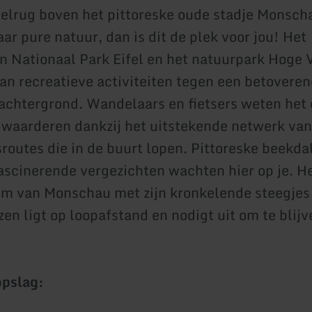
elrug boven het pittoreske oude stadje Monscha
ar pure natuur, dan is dit de plek voor jou! Het
n Nationaal Park Eifel en het natuurpark Hoge
van recreatieve activiteiten tegen een betovere
 achtergrond. Wandelaars en fietsers weten het
e waarderen dankzij het uitstekende netwerk va
sroutes die in de buurt lopen. Pittoreske beekda
ascinerende vergezichten wachten hier op je. He
m van Monschau met zijn kronkelende steegjes
en ligt op loopafstand en nodigt uit om te blij
opslag: