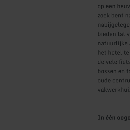
op een heuv
zoek bent na
nabijgelege
bieden tal 
natuurlijke
het hotel t
de vele fiet
bossen en f
oude centru
vakwerkhuiz
In één oog