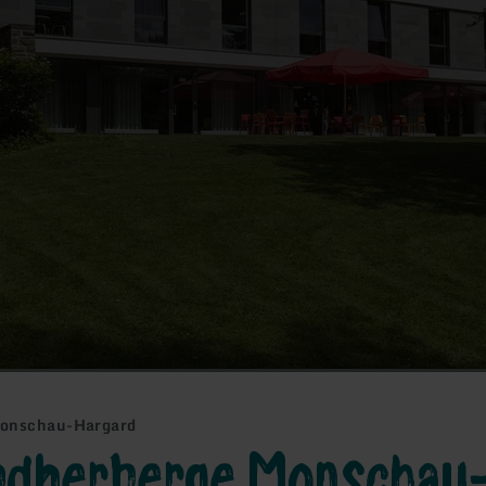
onschau-Hargard
ndherberge Monschau