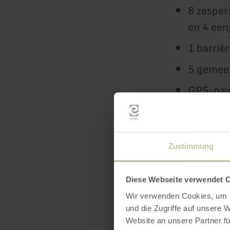
8 zesper
en 4 ee
1 barriè
5 gemee
GPS-nav
"Bed & 
Muziek 
Zustimmung
Host voo
Diese Webseite verwendet 
Bekijk
hier
e
Wir verwenden Cookies, um I
und die Zugriffe auf unsere 
Website an unsere Partner fü