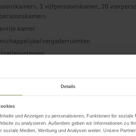
soonskamers, 1 vijfpersoonskamer, 20 vierper
npersoonskamers
revrije kamer
nschappelijke/vergaderruimten
igatiesystemen
Bike accommodatie
jeugdherberg
Details
r creatieve ontmoetingen
Cookies
en video van de jeugdherberg.
nhalte und Anzeigen zu personalisieren, Funktionen für soziale
Website zu analysieren. Außerdem geben wir Informationen zu I
r soziale Medien, Werbung und Analysen weiter. Unsere Partner