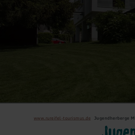
www.rureifel-tourismus.de
Jugendherberge M
Juge