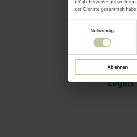
möglicherweise mit weiteren
der Dienste gesammelt habe
Einwilligungsauswahl
Notwendig
Uitrus
Ablehnen
Zegels 