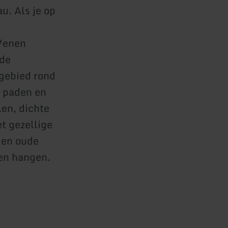
u. Als je op
 Venen
nde
 gebied rond
n paden en
len, dichte
t gezellige
 en oude
ven hangen.