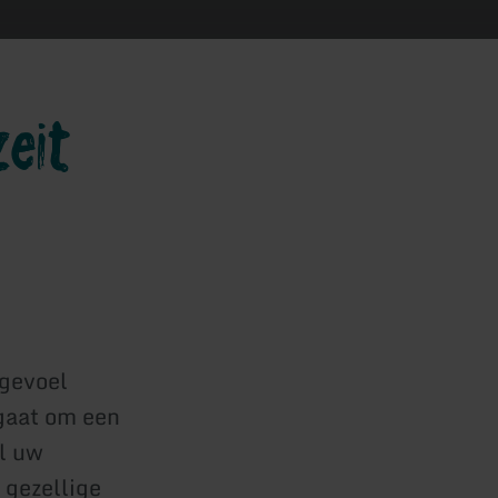
eit
 gevoel
gaat om een
al uw
 gezellige