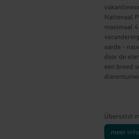
vakantiewon
Nationaal P
maximaal 4 
verandering
aarde - nau
door de ele
een breed s
dierentuine
Übersetzt m
meer inf