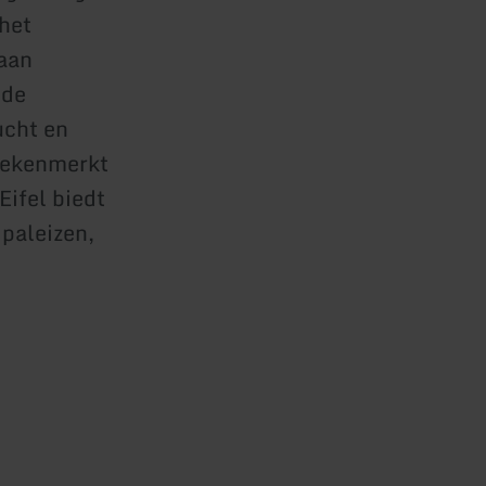
 het
 aan
 de
ucht en
 gekenmerkt
Eifel biedt
paleizen,