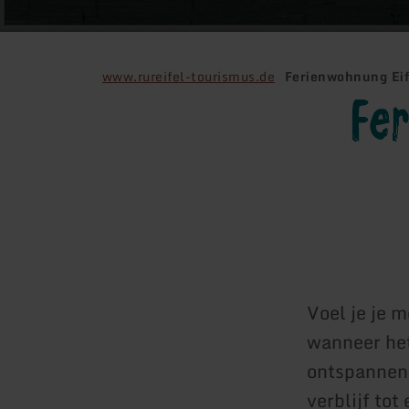
www.rureifel-tourismus.de
Ferienwohnung Eif
Fer
Voel je je 
wanneer het
ontspannende
verblijf to