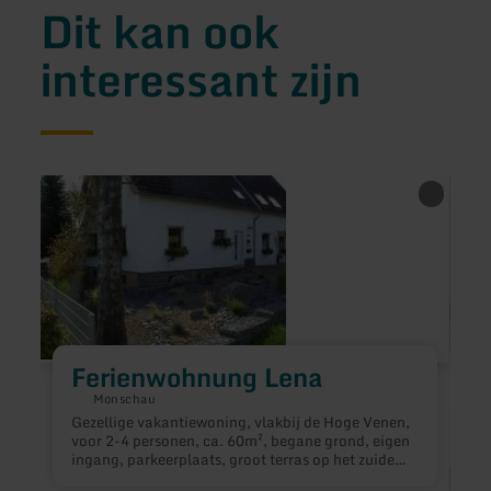
Dit kan ook
interessant zijn
meer
meer
informatie
inform
over:
over:
Ferienwohnung
Art-
Lena
Hotel
Eifel
Ferienwohnung Lena
Monschau
Gezellige vakantiewoning, vlakbij de Hoge Venen,
voor 2-4 personen, ca. 60m², begane grond, eigen
ingang, parkeerplaats, groot terras op het zuiden,
slaapkamer met tweepersoonsbed, woonkamer