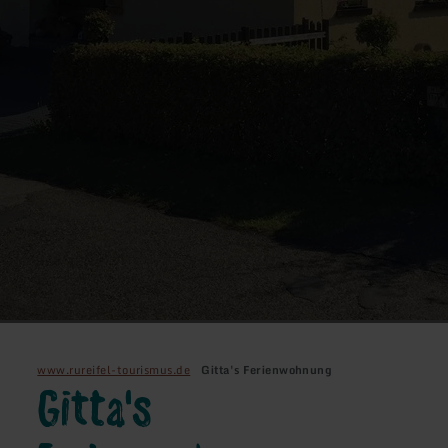
www.rureifel-tourismus.de
Gitta's Ferienwohnung
Gitta's