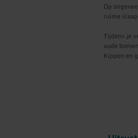
Op ongeveer
ruime slaa
Tijdens je 
oude bomen.
Kippen en g
Uitrus