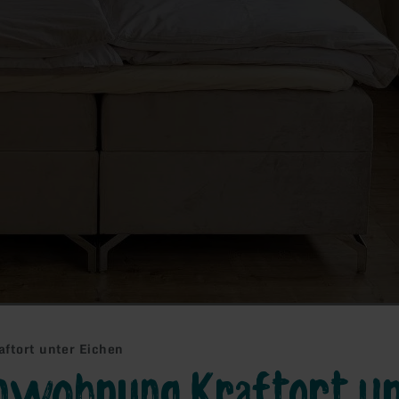
ftort unter Eichen
enwohnung Kraftort u