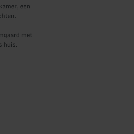
tkamer, een
chten.
omgaard met
 huis.