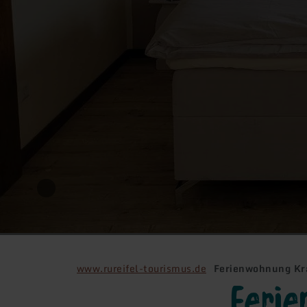
www.rureifel-tourismus.de
Ferienwohnung Kra
Feri