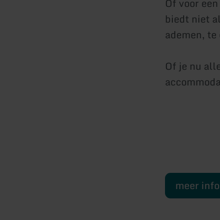
Of voor een 
biedt niet 
ademen, te 
Of je nu al
accommodat
meer inf