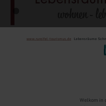
www.rureifel-tourismus.de
Lebensräume Schn
Welkom in d