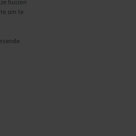
nze huizen
mte om te
assende