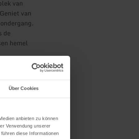
plek van
 Geniet van
sondergang.
s de
sen hemel
Über Cookies
 Medien anbieten zu können
hrer Verwendung unserer
 führen diese Informationen