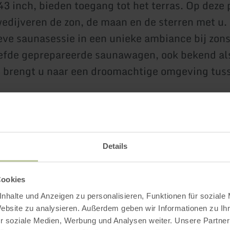
43 inch, bieden toegang tot het terras. Op deze 
edijveren de zon, de maan en de sterren met u.
eve saunasessie in een unieke ambiance bij zon
efde geprepareerde saunawagen, ook bekend al
 brengt u naar een droomachtige omgeving tus
Details
it DeepL Translate
ormatie
Cookies
nhalte und Anzeigen zu personalisieren, Funktionen für soziale
Website zu analysieren. Außerdem geben wir Informationen zu I
r soziale Medien, Werbung und Analysen weiter. Unsere Partner