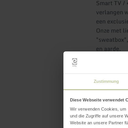
Smart TV / 
verlangen w
een exclusi
Onze met li
"sweatbox",
en aarde.
Zustimmung
Übersetzt m
meer inf
Diese Webseite verwendet 
Wir verwenden Cookies, um I
und die Zugriffe auf unsere 
Website an unsere Partner fü