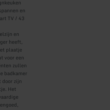
ignkeuken
tspannen en
art TV / 43
lzijn en
ger heeft,
et plaatje
ut voor een
ënten zullen
ote badkamer
 door zijn
je. Het
waardige
dengoed,