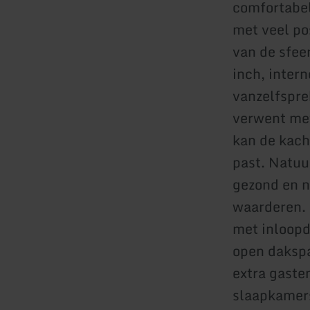
comfortabe
met veel po
van de sfeer
inch, intern
vanzelfspre
verwent met
kan de kach
past. Natuu
gezond en n
waarderen. 
met inloopdo
open dakspa
extra gaste
slaapkamer