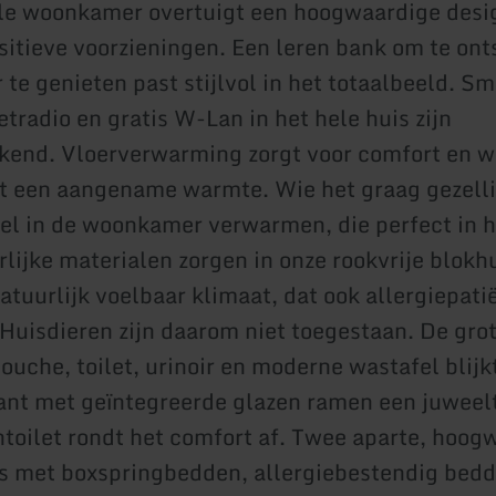
le woonkamer overtuigt een hoogwaardige des
sitieve voorzieningen. Een leren bank om te on
 te genieten past stijlvol in het totaalbeeld. Sm
etradio en gratis W-Lan in het hele huis zijn
kend. Vloerverwarming zorgt voor comfort en we
 een aangename warmte. Wie het graag gezelli
el in de woonkamer verwarmen, die perfect in h
rlijke materialen zorgen in onze rookvrije blokh
atuurlijk voelbaar klimaat, dat ook allergiepati
Huisdieren zijn daarom niet toegestaan. De gr
uche, toilet, urinoir en moderne wastafel blijkt
nt met geïntegreerde glazen ramen een juweelt
ntoilet rondt het comfort af. Twee aparte, hoog
s met boxspringbedden, allergiebestendig bed