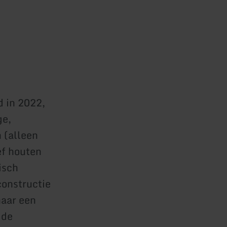
 in 2022,
ge,
 (alleen
ef houten
isch
constructie
naar een
 de