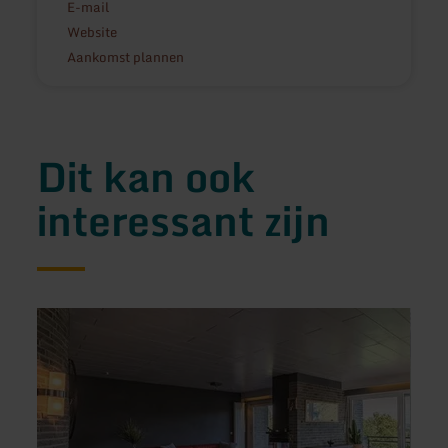
E-mail
Website
Aankomst plannen
Dit kan ook
interessant zijn
meer
meer
informatie
inform
over:
over:
Seeblick
Block
Oase
Eifel