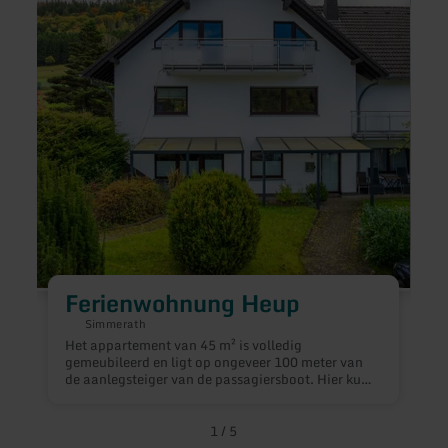
Ferienwohnung Heup
Simmerath
Het appartement van 45 m² is volledig
W
gemeubileerd en ligt op ongeveer 100 meter van
v
de aanlegsteiger van de passagiersboot. Hier kun
N
je gewoon ontspannen en tot rust komen of
s
genieten van een van de vele recreatieve
o
activiteiten ter plaatse of in de omgeving. We
k
1
/
5
zouden blij zijn om u te mogen verwelkomen als
u