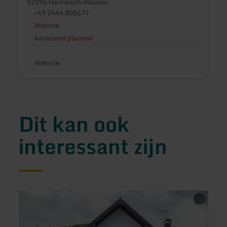
52396 Heimbach-Hausen
+49 2446 805677
Website
Aankomst plannen
Website
Dit kan ook
interessant zijn
meer
meer
informatie
inform
over:
over:
Ferienwohnung
Ferie
Heup
Atem