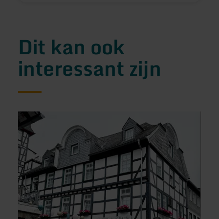
Dit kan ook
interessant zijn
meer
meer
informatie
inform
over:
over:
Hotel
Mais
Royal
Rivié