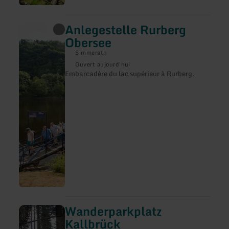
Anlegestelle Rurberg
en
savoir
Obersee
plus
sur
Simmerath
:
Ouvert aujourd'hui
Anlegestelle
Embarcadère du lac supérieur à Rurberg.
Rurberg
Obersee
Wanderparkplatz
en
savoir
Kallbrück
plus