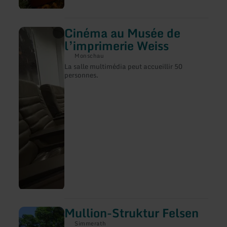
Cinéma au Musée de
en
savoir
l’imprimerie Weiss
plus
sur
Monschau
:
La salle multimédia peut accueillir 50
Cinéma
personnes.
au
Musée
de
l’imprimerie
Weiss
Mullion-Struktur Felsen
en
savoir
Simmerath
plus