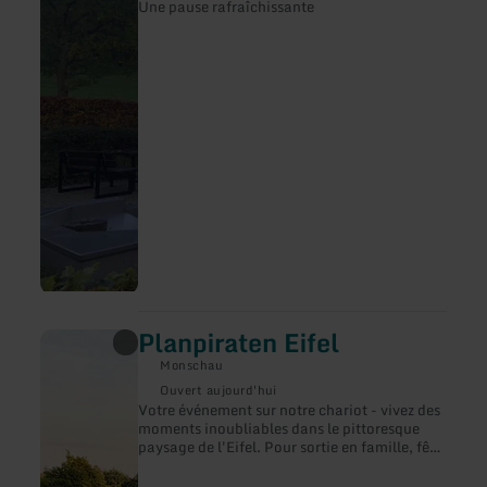
Une pause rafraîchissante
Einruhr
Planpiraten Eifel
en
savoir
Monschau
plus
sur
Ouvert aujourd'hui
:
Votre événement sur notre chariot - vivez des
Planpiraten
moments inoubliables dans le pittoresque
Eifel
paysage de l'Eifel. Pour sortie en famille, fête
de groupe, enterrement de vie de garçon ou
événement d'entreprise - nos promenades en