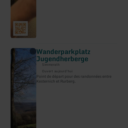
Wanderparkplatz
en
savoir
Jugendherberge
plus
sur
Simmerath
:
Ouvert aujourd'hui
Wanderparkplatz
Point de départ pour des randonnées entre
Jugendherberge
Kesternich et Rurberg.