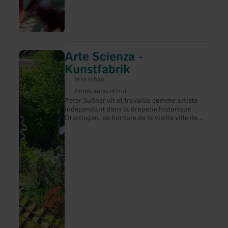
Arte Scienza -
en
savoir
Kunstfabrik
plus
sur
Monschau
:
fermé aujourd'hui
Arte
Peter Sußner vit et travaille comme artiste
Scienza
indépendant dans la draperie historique
-
Dreistegen, en bordure de la vieille ville de
Kunstfabrik
Monschau.