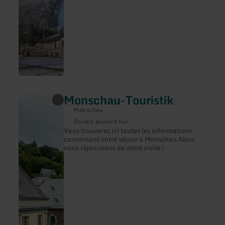
Monschau-Touristik
en
savoir
Monschau
plus
sur
Ouvert aujourd'hui
:
Vous trouverez ici toutes les informations
Monschau-
concernant votre séjour à Monschau.Nous
Touristik
nous réjouissons de votre visite !