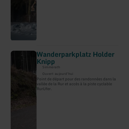
Bauershof
Wanderparkplatz Holder
en
savoir
Knipp
plus
sur
Simmerath
:
Ouvert aujourd'hui
Wanderparkplatz
Point de départ pour des randonnées dans la
Holder
vallée de la Rur et accès à la piste cyclable
Knipp
RurUfer.