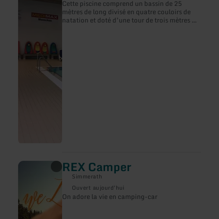
:
Cette piscine comprend un bassin de 25
Le
mètres de long divisé en quatre couloirs de
«
natation et doté d’une tour de trois mètres de
Vennbad
haut. La température de l’eau est de 28,5 °. O
»
y trouve également un bassin
d’apprentissage et une pataugeoire.
REX Camper
en
savoir
Simmerath
plus
sur
Ouvert aujourd'hui
:
On adore la vie en camping-car
REX
Camper