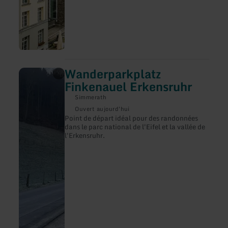
Wanderparkplatz
en
savoir
Finkenauel Erkensruhr
plus
sur
Simmerath
:
Ouvert aujourd'hui
Wanderparkplatz
Point de départ idéal pour des randonnées
Finkenauel
dans le parc national de l'Eifel et la vallée de
Erkensruhr
l'Erkensruhr.