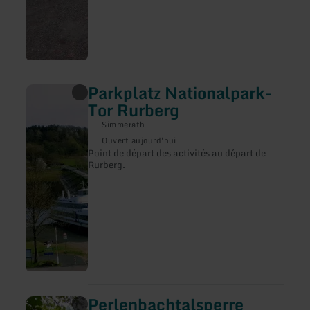
Parkplatz Nationalpark-
en
savoir
Tor Rurberg
plus
sur
Simmerath
:
Ouvert aujourd'hui
Parkplatz
Point de départ des activités au départ de
Nationalpark-
Rurberg.
Tor
Rurberg
Perlenbachtalsperre
en