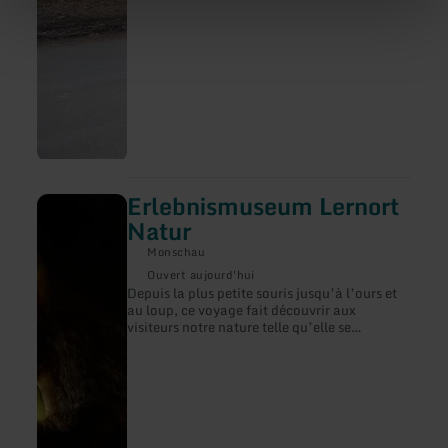
Erlebnismuseum Lernort
en
savoir
Natur
plus
sur
Monschau
:
Ouvert aujourd'hui
Erlebnismuseum
Depuis la plus petite souris jusqu’à l’ours et
Lernort
au loup, ce voyage fait découvrir aux
Natur
visiteurs notre nature telle qu’elle se
présentait jadis et se présente encore
aujourd’hui. Plus de 1000 pièces sont
exposées sur env. 200 m² dans ce musée
pédagogique de la nature.