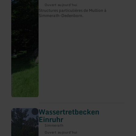
sur
Ouvert aujourd'hui
:
Structures particulières de Mullion à
Mullion-
Simmerath-Dedenborn.
Struktur
Felsen
Wassertretbecken
en
savoir
Einruhr
plus
sur
Simmerath
:
Ouvert aujourd'hui
Wassertretbecken