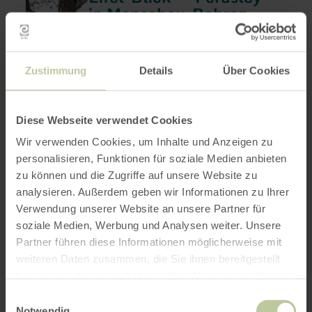
savoir
in Monschau-Rohren
plus
sur
Monschau
:
Ouvert aujourd'hui
Eifel-
Depuis le Perdsley, le visiteur contemple la
Blick
pittoresque vallée de la Roer, à une altitude
Zustimmung
Details
Über Cookies
-
d'environ 400 mètres au-dessus du niveau de
"Perdsley"
la mer, en direction de Monschau. Le nom se
in
compose des termes "Perd" pour cheval et
Monschau-
"Ley" pour rocher.
Rohren
Diese Webseite verwendet Cookies
Wir verwenden Cookies, um Inhalte und Anzeigen zu
personalisieren, Funktionen für soziale Medien anbieten
zu können und die Zugriffe auf unsere Website zu
analysieren. Außerdem geben wir Informationen zu Ihrer
Verwendung unserer Website an unsere Partner für
soziale Medien, Werbung und Analysen weiter. Unsere
Anlegestelle Einruhr
en
Partner führen diese Informationen möglicherweise mit
savoir
Obersee
weiteren Daten zusammen, die Sie ihnen bereitgestellt
plus
sur
haben oder die sie im Rahmen Ihrer Nutzung der Dienste
Simmerath
:
Ouvert aujourd'hui
gesammelt haben.
Anlegestelle
Einwilligungsauswahl
Embarcadère du lac supérieur à Einruhr.
Einruhr
Notwendig