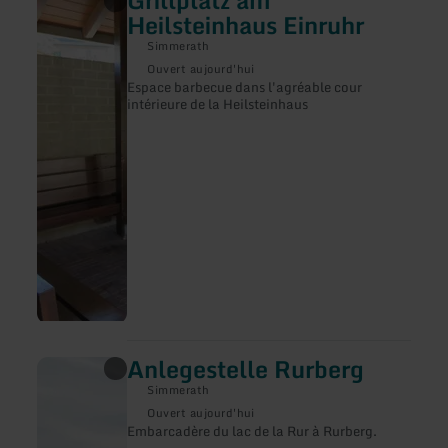
Grillplatz am
savoir
Heilsteinhaus Einruhr
plus
sur
Simmerath
:
Ouvert aujourd'hui
Grillplatz
Espace barbecue dans l'agréable cour
am
intérieure de la Heilsteinhaus
Heilsteinhaus
Einruhr
Anlegestelle Rurberg
en
savoir
Simmerath
plus
sur
Ouvert aujourd'hui
:
Embarcadère du lac de la Rur à Rurberg.
Anlegestelle