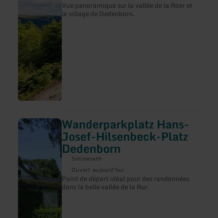
"Schöne
Vue panoramique sur la vallée de la Roer et
Aussicht"
le village de Dedenborn.
in
Simmerath-
Einruhr
Wanderparkplatz Hans-
en
savoir
Josef-Hilsenbeck-Platz
plus
Dedenborn
sur
:
Simmerath
Wanderparkplatz
Hans-
Ouvert aujourd'hui
Josef-
Point de départ idéal pour des randonnées
Hilsenbeck-
dans la belle vallée de la Rur.
Platz
Dedenborn