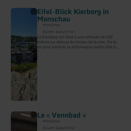
Eifel-Blick Kierberg in
en
savoir
Monschau
plus
sur
Monschau
:
Ouvert aujourd'hui
Eifel-
Le Kierberg est situé à une altitude de 450
Blick
mètres au-dessus du niveau de la mer. De là,
Kierberg
on peut admirer la pittoresque vieille ville de
in
la station climatique de Monschau.
Monschau
Monschau est mentionnée pour la première
fois dans un document en 1198. Peu après,
les seigneurs de "Montjoie" firent construire
un château sur un promontoire surplombant
la vallée de la Rur.
Le « Vennbad »
en
savoir
Monschau
plus
sur
Ouvert aujourd'hui