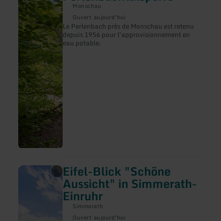
savoir
Monschau
plus
sur
Ouvert aujourd'hui
:
Le Perlenbach près de Monschau est retenu
Perlenbachtalsperre
depuis 1956 pour l'approvisionnement en
eau potable.
Eifel-Blick "Schöne
en
savoir
Aussicht" in Simmerath-
plus
Einruhr
sur
:
Simmerath
Eifel-
Blick
Ouvert aujourd'hui