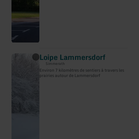
Loipe Lammersdorf
en
savoir
Simmerath
plus
Environ 7 kilomètres de sentiers à travers les
sur
prairies autour de Lammersdorf
:
Loipe
Lammersdorf