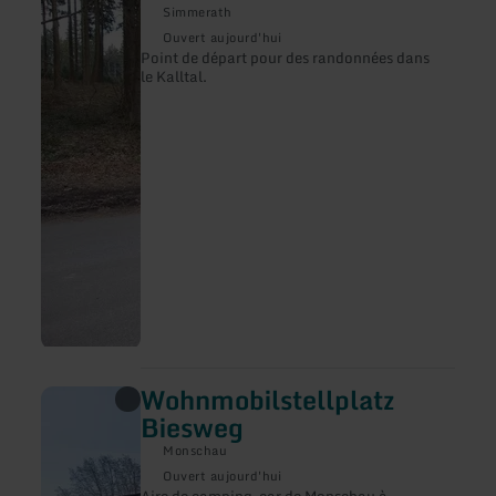
sur
Simmerath
:
Ouvert aujourd'hui
Wanderparkplatz
Point de départ pour des randonnées dans
Kallbrück
le Kalltal.
Wohnmobilstellplatz
en
savoir
Biesweg
plus
sur
Monschau
:
Ouvert aujourd'hui
Wohnmobilstellplatz
Aire de camping-car de Monschau à