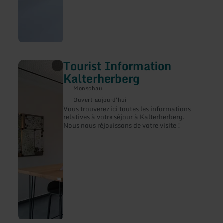
Tourist Information
en
savoir
Kalterherberg
plus
sur
Monschau
:
Ouvert aujourd'hui
Tourist
Vous trouverez ici toutes les informations
Information
relatives à votre séjour à Kalterherberg.
Kalterherberg
Nous nous réjouissons de votre visite !