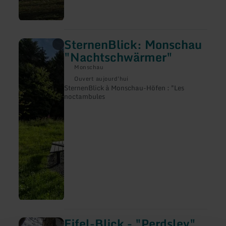
SternenBlick: Monschau
en
savoir
"Nachtschwärmer"
plus
sur
Monschau
:
Ouvert aujourd'hui
SternenBlick:
SternenBlick à Monschau-Höfen : "Les
Monschau
noctambules
"Nachtschwärmer"
Eifel-Blick - "Perdsley"
en