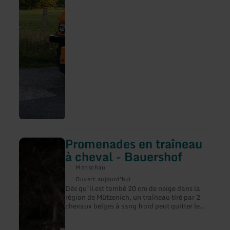
chariot sont un moment fort !
Promenades en traîneau
en
savoir
à cheval - Bauershof
plus
sur
Monschau
:
Ouvert aujourd'hui
Promenades
Dès qu’il est tombé 20 cm de neige dans la
en
région de Mützenich, un traîneau tiré par 2
traîneau
chevaux belges à sang froid peut quitter le
à
village et emmener des touristes dans les
cheval
fagnes.
-