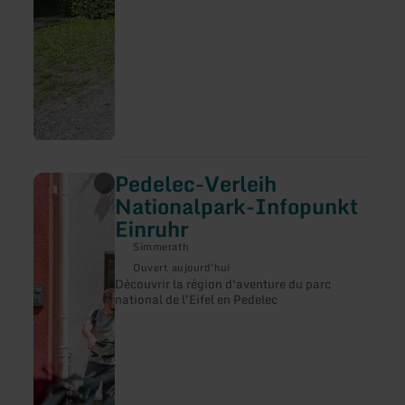
Pedelec-Verleih
en
savoir
Nationalpark-Infopunkt
plus
Einruhr
sur
:
Simmerath
Pedelec-
Verleih
Ouvert aujourd'hui
Nationalpark-
Découvrir la région d'aventure du parc
Infopunkt
national de l'Eifel en Pedelec
Einruhr