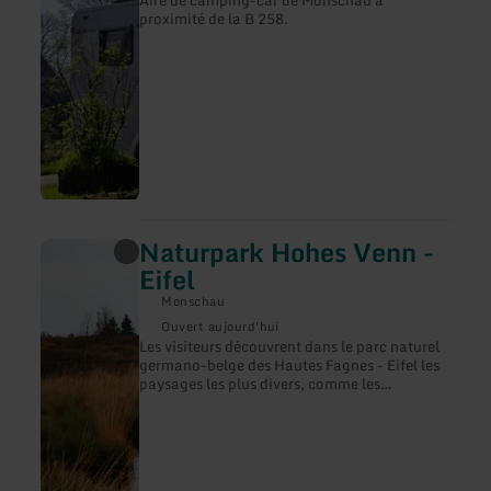
Biesweg
proximité de la B 258.
Naturpark Hohes Venn -
en
savoir
Eifel
plus
sur
Monschau
:
Ouvert aujourd'hui
Naturpark
Les visiteurs découvrent dans le parc naturel
Hohes
germano-belge des Hautes Fagnes - Eifel les
Venn
paysages les plus divers, comme les
-
tourbières, les cuvettes calcaires et d'autres
Eifel
beautés naturelles. La diversité de la flore
impressionne tout autant que les
particularités géologiques. La région se
caractérise par des zones forestières, des lacs