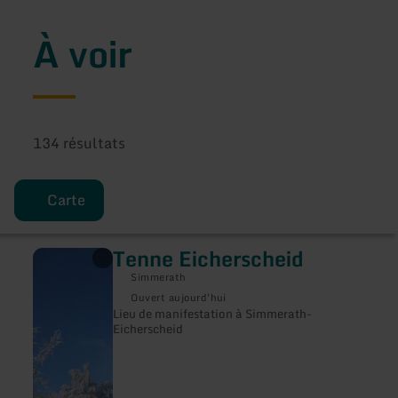
À voir
134 résultats
Carte
Tenne Eicherscheid
en
savoir
Simmerath
plus
sur
Ouvert aujourd'hui
:
Lieu de manifestation à Simmerath-
Tenne
Eicherscheid
Eicherscheid