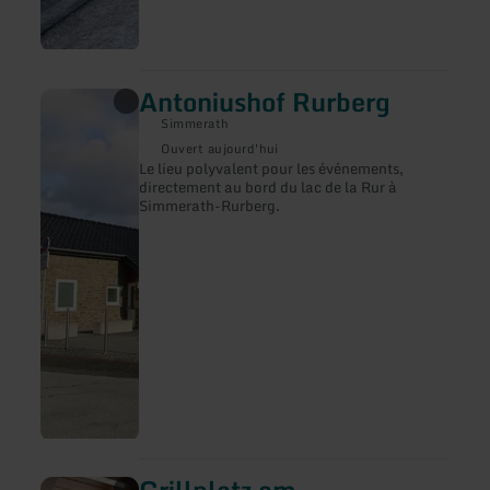
Antoniushof Rurberg
en
savoir
Simmerath
plus
sur
Ouvert aujourd'hui
:
Le lieu polyvalent pour les événements,
Antoniushof
directement au bord du lac de la Rur à
Rurberg
Simmerath-Rurberg.
en