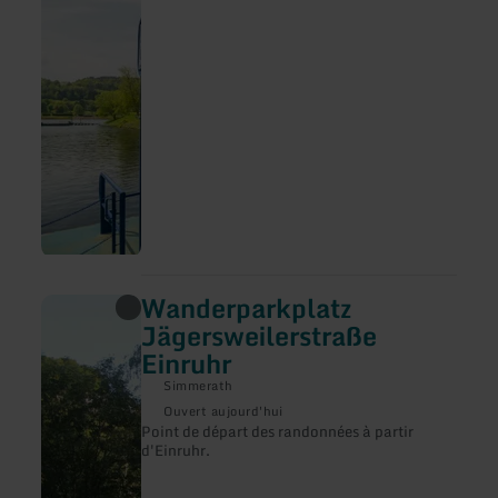
Rurberg
Wanderparkplatz
en
savoir
Jägersweilerstraße
plus
Einruhr
sur
:
Simmerath
Wanderparkplatz
Jägersweilerstraße
Ouvert aujourd'hui
Einruhr
Point de départ des randonnées à partir
d'Einruhr.