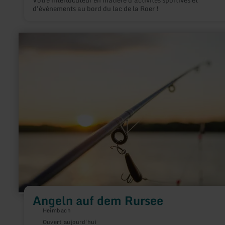
Votre interlocuteur en matière d'activités sportives et
d'événements au bord du lac de la Roer !
en
savoir
plus
sur
:
Angeln
auf
dem
Rursee
Angeln auf dem Rursee
Heimbach
Ouvert aujourd'hui