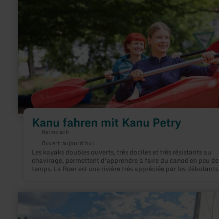
Kanu
fahren
mit
Kanu
Petry
Kanu fahren mit Kanu Petry
Heimbach
Ouvert aujourd'hui
Les kayaks doubles ouverts, très dociles et très résistants au
chavirage, permettent d'apprendre à faire du canoë en peu de
temps. La Roer est une rivière très appréciée par les débutants,
avec ses nombreux canaux, seuils et petits rapides.
en
savoir
plus
sur