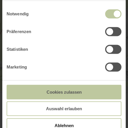
gesammelt haben.
Einwilligungsauswahl
Notwendig
Präferenzen
Statistiken
Marketing
Cookies zulassen
Trampelpfadlauf
Alte Sportplatzstraße 7
52156 Monschau-Konzen
Auswahl erlauben
+49 152 08672347
E-mail
Site web
Ablehnen