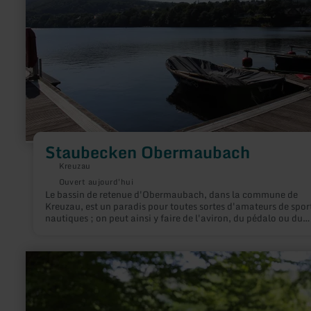
Staubecken Obermaubach
Kreuzau
Ouvert aujourd'hui
Le bassin de retenue d'Obermaubach, dans la commune de
Kreuzau, est un paradis pour toutes sortes d'amateurs de spor
nautiques ; on peut ainsi y faire de l'aviron, du pédalo ou du
canoë.
en
savoir
plus
sur
: