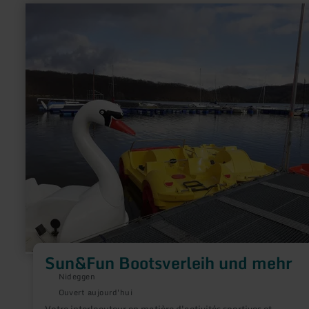
en
savoir
plus
sur
:
Sun&amp;Fun
Bootsverleih
und
mehr
Sun&Fun Bootsverleih und mehr
Nideggen
Ouvert aujourd'hui