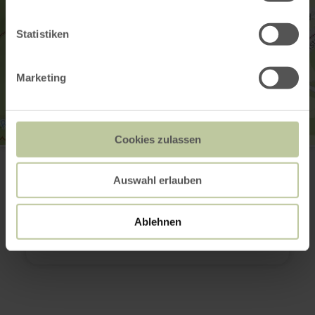
Statistiken
Marketing
Cookies zulassen
Eifelblick Grünenthal in Monschau-Imgenbroich
Grünenthalstraße (K21)
52156 Monschau-Imgenbroich
Auswahl erlauben
(0049) 2472 80480
E-mail
Ablehnen
Planifier votre arrivée
Afficher sur la carte