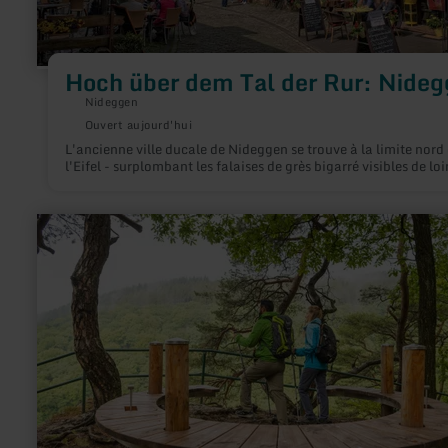
Hoch über dem Tal der Rur: Nide
Nideggen
Ouvert aujourd'hui
L'ancienne ville ducale de Nideggen se trouve à la limite nord
l'Eifel - surplombant les falaises de grès bigarré visibles de loi
en
savoir
plus
sur
:
Eifel-
Blick
-
"Perdsley"
in
Monschau-
Rohren