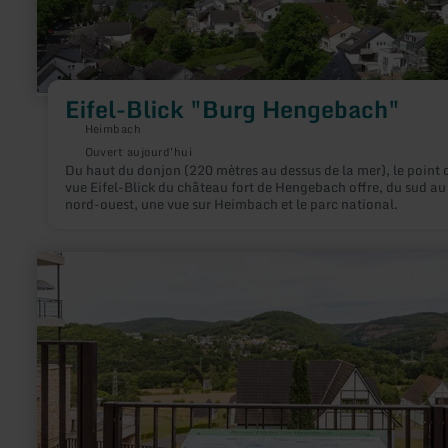
Eifel-Blick "Burg Hengebach"
Heimbach
Ouvert aujourd'hui
Du haut du donjon (220 mètres au dessus de la mer), le point 
vue Eifel-Blick du château fort de Hengebach offre, du sud au
nord-ouest, une vue sur Heimbach et le parc national.
en
savoir
plus
sur
:
Eifel-
Blick
"Resort
Eifeler
Tor"