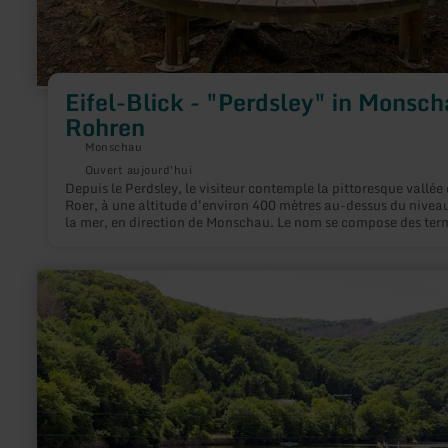
Eifel-Blick - "Perdsley" in Monsch
Rohren
Monschau
Ouvert aujourd'hui
Depuis le Perdsley, le visiteur contemple la pittoresque vallée 
Roer, à une altitude d'environ 400 mètres au-dessus du nivea
la mer, en direction de Monschau. Le nom se compose des ter
"Perd" pour cheval et "Ley" pour rocher.
en
savoir
plus
sur
:
Staubecken
Heimbach