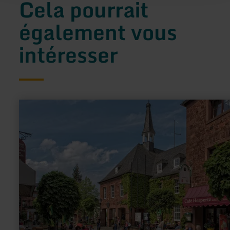
Cela pourrait
également vous
intéresser
en
savoir
plus
sur
:
Hoch
über
dem
Tal
der
Rur:
Nideggen