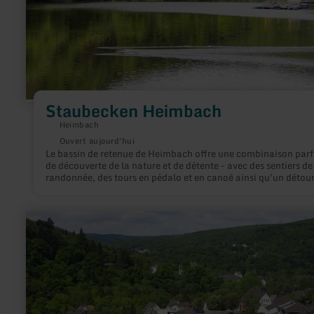
Staubecken Heimbach
Heimbach
Ouvert aujourd'hui
Le bassin de retenue de Heimbach offre une combinaison parf
de découverte de la nature et de détente - avec des sentiers de
randonnée, des tours en pédalo et en canoë ainsi qu'un détour
l'impressionnante centrale électrique de style Art nouveau de
Heimbach.
en
savoir
plus
sur
:
Eifel-
Blick
"Burg
Hengebach"