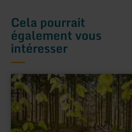
Cela pourrait
également vous
intéresser
en
savoir
plus
sur
:
Totholz
und
Wurzelteller
–
Lebensräume
voller
Überraschungen