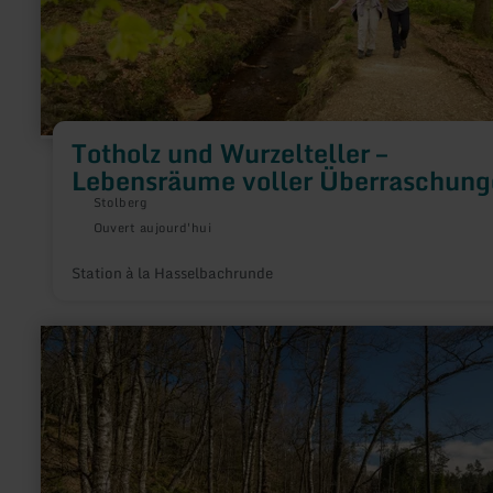
Totholz und Wurzelteller –
Lebensräume voller Überraschung
Stolberg
Ouvert aujourd'hui
Station à la Hasselbachrunde
en
savoir
plus
sur
:
Krewinkel
anno
1787