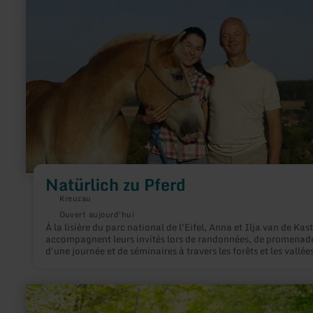
Natürlich
zu
Pferd
Natürlich zu Pferd
Kreuzau
Ouvert aujourd'hui
À la lisière du parc national de l'Eifel, Anna et Ilja van de Kas
accompagnent leurs invités lors de randonnées, de promenad
d'une journée et de séminaires à travers les forêts et les vallée
fluviales de la Rureifel.
en
savoir
plus