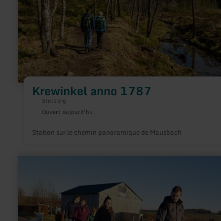
Krewinkel anno 1787
Stolberg
Ouvert aujourd'hui
Station sur le chemin panoramique de Mausbach
en
savoir
plus
sur
:
Kermeter
Alpakas