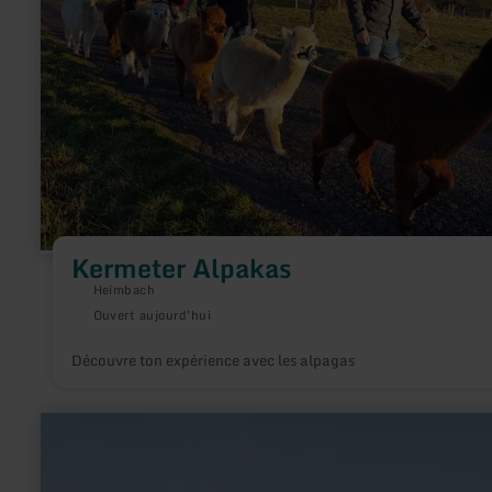
Kermeter Alpakas
Heimbach
Ouvert aujourd'hui
Découvre ton expérience avec les alpagas
en
savoir
plus
sur
: