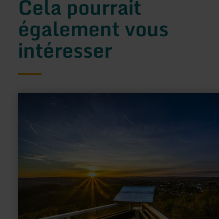
Cela pourrait
également vous
intéresser
en
savoir
plus
sur
:
Eifel-
Blick
"Burgberg"