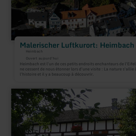
Malerischer Luftkurort: Heimbach
Heimbach
Ouvert aujourd'hui
Heimbach est l'un de ces petits endroits enchanteurs de l'Eifel
ne cessent de nous étonner lors d'une visite : La nature s'allie 
l'histoire et il y a beaucoup à découvrir.
en
savoir
plus
sur
:
Dorfmuseum
Uraalt
Scholl