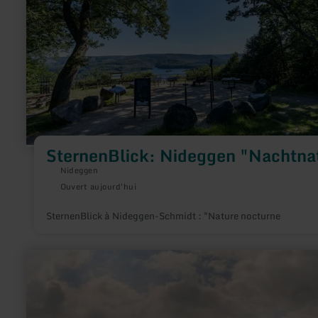
"Nachtnatur"
SternenBlick: Nideggen "Nachtna
Nideggen
Ouvert aujourd'hui
SternenBlick à Nideggen-Schmidt : "Nature nocturne
en
savoir
plus
sur
:
Eifel-