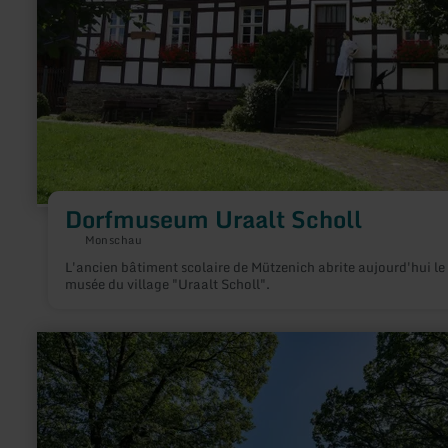
Dorfmuseum Uraalt Scholl
Monschau
L'ancien bâtiment scolaire de Mützenich abrite aujourd'hui le
musée du village "Uraalt Scholl".
en
savoir
plus
sur
:
SternenBlick:
Nideggen