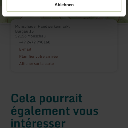
Ablehnen
Monschauer Handwerkermarkt
Burgau 15
52156 Monschau
+49 2472 990160
E-mail
Planifier votre arrivée
Afficher sur la carte
Cela pourrait
également vous
intéresser