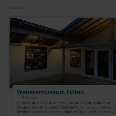
en
savoir
plus
sur
:
Webereimuseum
Höfen
Webereimuseum Höfen
Monschau
Le Musée du tissage de Höfen abrite un chapitre culturel de
l’histoire industrielle dans l’Eifel du Nord : on peut y voir quat
derniers métiers à tisser remontant à l’époque des petits atelie
dans l’ancien district de Monschau. Les ateliers de tissage ent