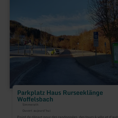
plus
sur
:
Parkplatz
Haus
Rurseeklänge
Woffelsbach
Parkplatz Haus Rurseeklänge
Woffelsbach
Simmerath
Ouvert aujourd'hui
Point de départ pour des randonnées, des tours à vélo et d'aut