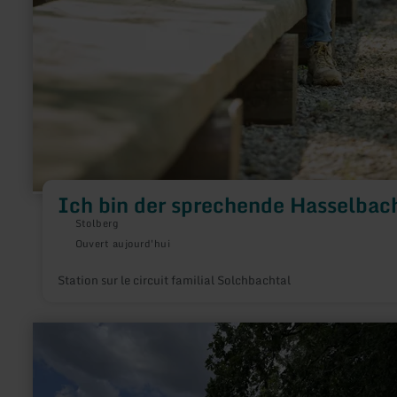
Ich bin der sprechende Hasselbac
Stolberg
Ouvert aujourd'hui
Station sur le circuit familial Solchbachtal
en
savoir
plus
sur
: