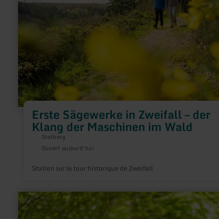
Sägewerke
in
Zweifall
–
der
Klang
der
Maschinen
im
Wald
Erste Sägewerke in Zweifall – der
Klang der Maschinen im Wald
Stolberg
Ouvert aujourd'hui
Station sur le tour historique de Zweifall
en
savoir
plus
sur