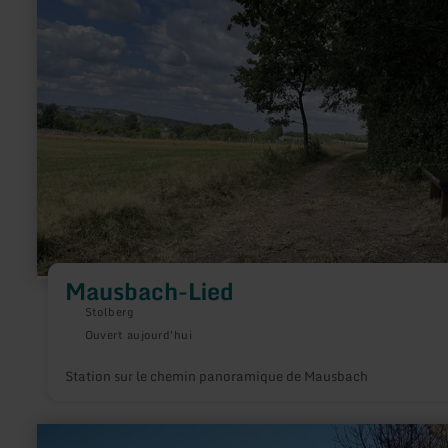
Mausbach-
Lied
Mausbach-Lied
Stolberg
Ouvert aujourd'hui
Station sur le chemin panoramique de Mausbach
en
savoir