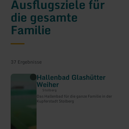
Ausflugsziele für
die gesamte
Familie
37 Ergebnisse
Hallenbad Glashütter
mehr
erfahren
Weiher
zu:
Hallenbad
Stolberg
Glashütter
Das Hallenbad für die ganze Familie in der
Weiher
Kupferstadt Stolberg