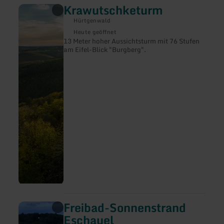
Krawutschketurm
mehr
erfahren
Hürtgenwald
zu:
Krawutschketurm
Heute geöffnet
13 Meter hoher Aussichtsturm mit 76 Stufen
am Eifel-Blick "Burgberg".
Freibad-Sonnenstrand
mehr
erfahren
Eschauel
zu: