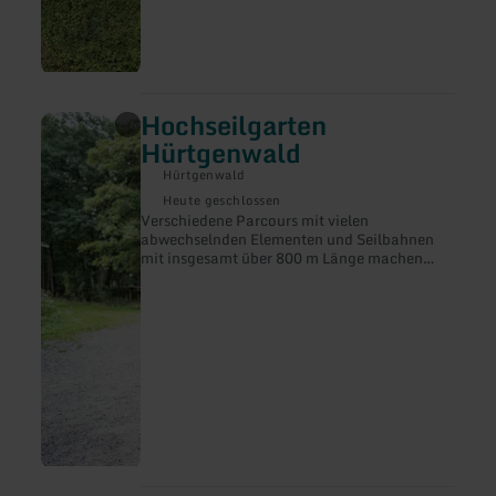
Hochseilgarten
mehr
erfahren
Hürtgenwald
zu:
Hochseilgarten
Hürtgenwald
Hürtgenwald
Heute geschlossen
Verschiedene Parcours mit vielen
abwechselnden Elementen und Seilbahnen
mit insgesamt über 800 m Länge machen
einen Besuch im Hochseilgarten
Hürtgenwald zu einem besonderen Erlebnis.
Im Vordergrund steht der
Höhenerlebnisparcours.