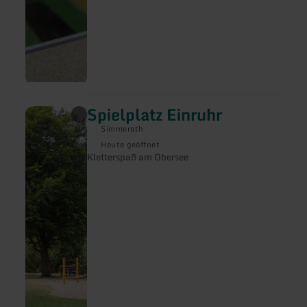
Spielplatz Einruhr
mehr
erfahren
Simmerath
zu:
Spielplatz
Heute geöffnet
Einruhr
Kletterspaß am Obersee