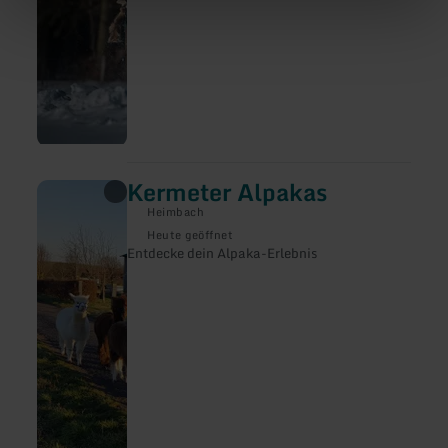
Kermeter Alpakas
mehr
erfahren
Heimbach
zu:
Kermeter
Heute geöffnet
Alpakas
Entdecke dein Alpaka-Erlebnis