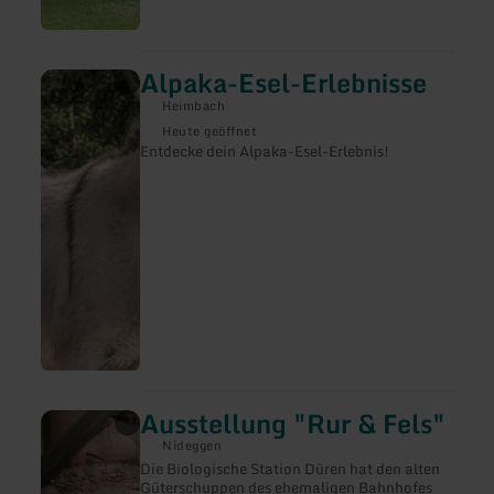
Alpaka-Esel-Erlebnisse
mehr
erfahren
Heimbach
zu:
Alpaka-
Heute geöffnet
Esel-
Entdecke dein Alpaka-Esel-Erlebnis!
Erlebnisse
Ausstellung "Rur & Fels"
mehr
erfahren
Nideggen
zu:
Die Biologische Station Düren hat den alten
Ausstellung
Güterschuppen des ehemaligen Bahnhofes
"Rur