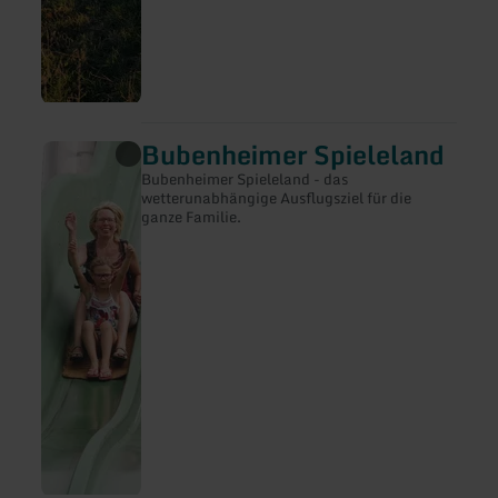
Bubenheimer Spieleland
mehr
erfahren
Bubenheimer Spieleland - das
zu:
wetterunabhängige Ausflugsziel für die
Bubenheimer
ganze Familie.
Spieleland