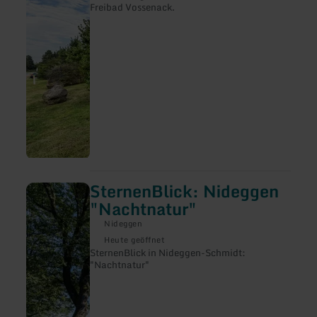
Freibad Vossenack.
SternenBlick: Nideggen
mehr
erfahren
"Nachtnatur"
zu:
SternenBlick:
Nideggen
Nideggen
Heute geöffnet
"Nachtnatur"
SternenBlick in Nideggen-Schmidt:
"Nachtnatur"