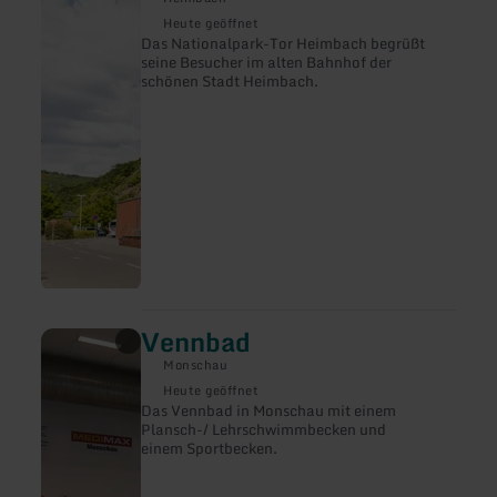
Tor
Heute geöffnet
Heimbach
Das Nationalpark-Tor Heimbach begrüßt
seine Besucher im alten Bahnhof der
schönen Stadt Heimbach.
Vennbad
mehr
erfahren
Monschau
zu:
Vennbad
Heute geöffnet
Das Vennbad in Monschau mit einem
Plansch-/ Lehrschwimmbecken und
einem Sportbecken.