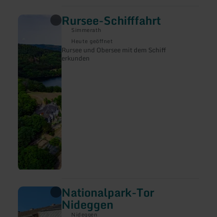
Rursee-Schifffahrt
mehr
erfahren
Simmerath
zu:
Rursee-
Heute geöffnet
Schifffahrt
Rursee und Obersee mit dem Schiff
erkunden
Nationalpark-Tor
mehr
erfahren
Nideggen
zu:
Nationalpark-
Nideggen