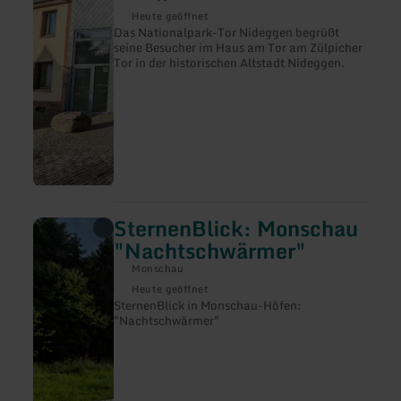
Tor
Heute geöffnet
Nideggen
Das Nationalpark-Tor Nideggen begrüßt
seine Besucher im Haus am Tor am Zülpicher
Tor in der historischen Altstadt Nideggen.
SternenBlick: Monschau
mehr
erfahren
"Nachtschwärmer"
zu:
SternenBlick:
Monschau
Monschau
Heute geöffnet
"Nachtschwärmer"
SternenBlick in Monschau-Höfen:
"Nachtschwärmer"