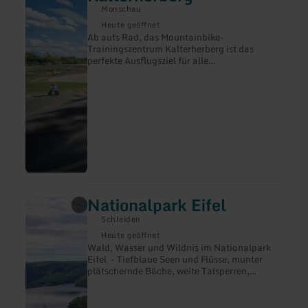
Trainingszentrum
Monschau
Kalterherberg
Heute geöffnet
Ab aufs Rad, das Mountainbike-
Trainingszentrum Kalterherberg ist das
perfekte Ausflugsziel für alle
Radbegeisterten. Ob mit der Familie oder den
Bekannten, egal welches Alter oder wie viel
Erfahrung auf dem Mountainbike
mitgebracht wird – hier haben Biker ihren
Spaß an der sportlichen Herausforderung.
Auch ungeübte Radfahrer sind herzlich
willkommen.
Nationalpark Eifel
mehr
erfahren
Schleiden
zu:
Nationalpark
Heute geöffnet
Eifel
Wald, Wasser und Wildnis im Nationalpark
Eifel - Tiefblaue Seen und Flüsse, munter
plätschernde Bäche, weite Talsperren,
waldreiche Gebirgszüge, wilde Narzissen und
Orchideen - Inmitten des
länderübergreifenden Naturparks Hohes