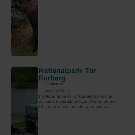
ausgiebigen Ruhezeiten führen wir
verschiedene Übungen für Geist, Körper und
Seele durch (z.B. Atemübungen, Anker im
Alltag, Waldmandala und vieles mehr).
Gerne können Sie sich auch Verpflegung für
ein kleines Picknick im Wald mitbringen.
Nationalpark-Tor
mehr
erfahren
Rurberg
zu:
Nationalpark-
Simmerath
Tor
Heute geöffnet
Rurberg
Im Nationalpark-Tor Rurberg kann man
sich über die Erlebnisregion Nationalpark
Eifel informieren und die spannende
Ausstellung „Lebensadern der Natur“
besuchen.