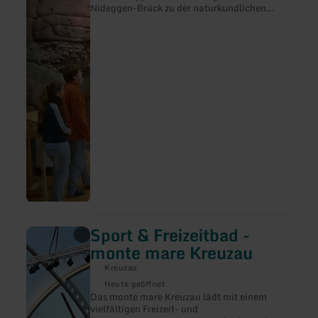
Nideggen-Brück zu der naturkundlichen
&amp;
Dauerausstellung „Rur und Fels“ ausgebaut.
Fels"
Sport & Freizeitbad -
mehr
erfahren
monte mare Kreuzau
zu:
Sport
Kreuzau
&amp;
Heute geöffnet
Freizeitbad
Das monte mare Kreuzau lädt mit einem
-
vielfältigen Freizeit- und
monte