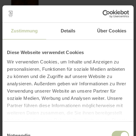
Zustimmung
Details
Über Cookies
Diese Webseite verwendet Cookies
Wir verwenden Cookies, um Inhalte und Anzeigen zu
personalisieren, Funktionen für soziale Medien anbieten
zu können und die Zugriffe auf unsere Website zu
analysieren. Außerdem geben wir Informationen zu Ihrer
Verwendung unserer Website an unsere Partner für
soziale Medien, Werbung und Analysen weiter. Unsere
Partner führen diese Informationen möglicherweise mit
Kopphof Lamas und
mehr
weiteren Daten zusammen, die Sie ihnen bereitgestellt
erfahren
Alpakas
haben oder die sie im Rahmen Ihrer Nutzung der Dienste
zu:
Kopphof
gesammelt haben.
Simmerath
Einwilligungsauswahl
Lamas
Heute geöffnet
Notwendig