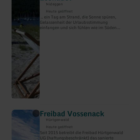
Freibad-
Nideggen
Sonnenstrand
Heute geöffnet
Eschauel
.. ein Tag am Strand, die Sonne spüren,
Gelassenheit der Urlaubsstimmung
einfangen und sich fühlen wie im Süden...
Freibad Vossenack
mehr
erfahren
Hürtgenwald
zu:
Freibad
Heute geöffnet
Vossenack
Seit 2015 betreibt die Freibad Hürtgenwald
UG (haftungsbeschränkt) das sanierte