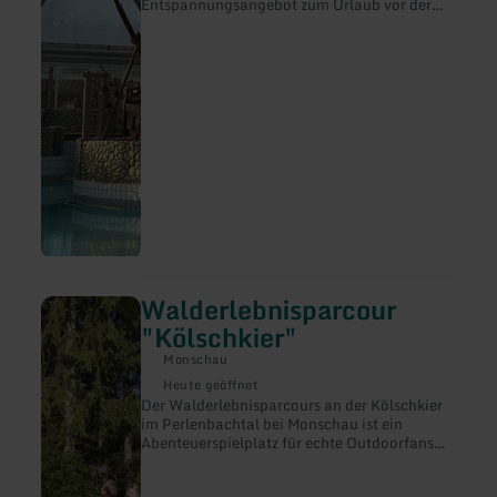
Entspannungsangebot zum Urlaub vor der
mare
Haustür ein. Das Freizeitbad bietet Bade-
Kreuzau
und Schwimmvergnügen für die ganze
Familie auf rund 1.000 Quadratmetern.
Walderlebnisparcour
mehr
erfahren
"Kölschkier"
zu:
Walderlebnisparcour
Monschau
"Kölschkier"
Heute geöffnet
Der Walderlebnisparcours an der Kölschkier
im Perlenbachtal bei Monschau ist ein
Abenteuerspielplatz für echte Outdoorfans
und ein optimales Ausflugsziel in der Eifel für
die ganze Familie. Kinder wie auch