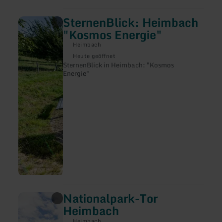
SternenBlick: Heimbach
mehr
erfahren
"Kosmos Energie"
zu:
SternenBlick:
Heimbach
Heimbach
Heute geöffnet
"Kosmos
SternenBlick in Heimbach: "Kosmos
Energie"
Energie"
Nationalpark-Tor
mehr
erfahren
Heimbach
zu:
Nationalpark-
Heimbach