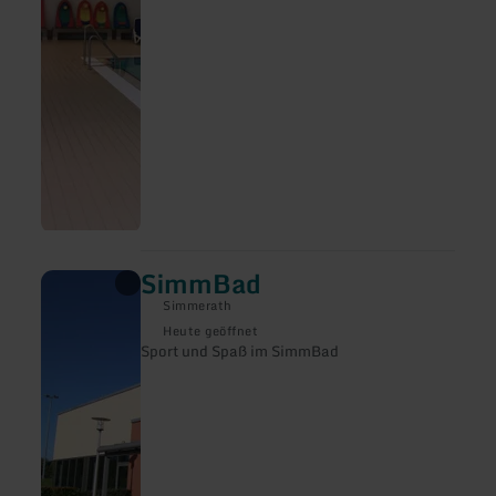
SimmBad
mehr
erfahren
Simmerath
zu:
SimmBad
Heute geöffnet
Sport und Spaß im SimmBad