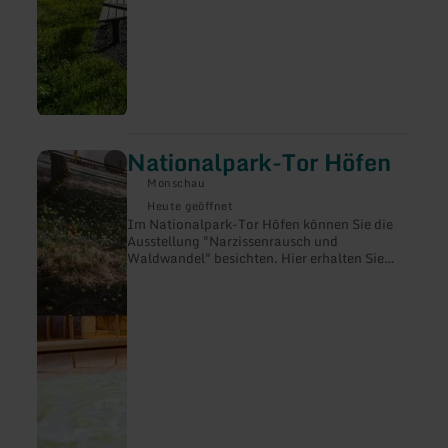
Nationalpark-Tor Höfen
mehr
erfahren
Monschau
zu:
Nationalpark-
Heute geöffnet
Tor
Im Nationalpark-Tor Höfen können Sie die
Höfen
Ausstellung "Narzissenrausch und
Waldwandel" besichten. Hier erhalten Sie
auch Informationen zur Nationalpark
Region erhalten.