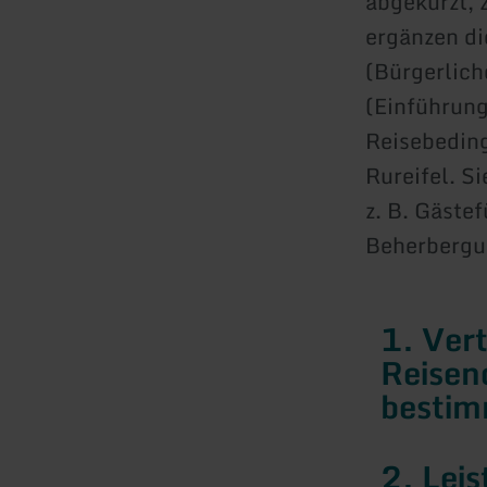
abgekürzt, 
ergänzen di
(Bürgerlich
(Einführung
Reisebeding
Rureifel. S
z. B. Gäste
Beherbergun
1. Ver
Reisen
bestim
2. Lei