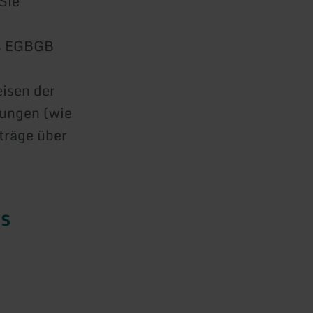
Sie
es EGBGB
eisen der
tungen (wie
rträge über
es