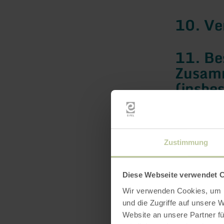
10. Ve
11. Be
Zusam
(insbe
12. Hi
Altern
Zustimmung
und Ge
Diese Webseite verwendet 
© urheberrechtlich geschützt; TourLaw -
Wir verwenden Cookies, um I
Noll |
und die Zugriffe auf unsere 
Münche
Website an unsere Partner fü