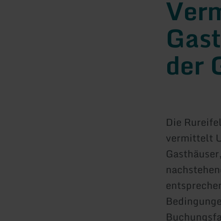
Verm
Gas
der 
Die Rureife
vermittelt 
Gasthäuser
nachstehend
entspreche
Bedingungen
Buchungsfa