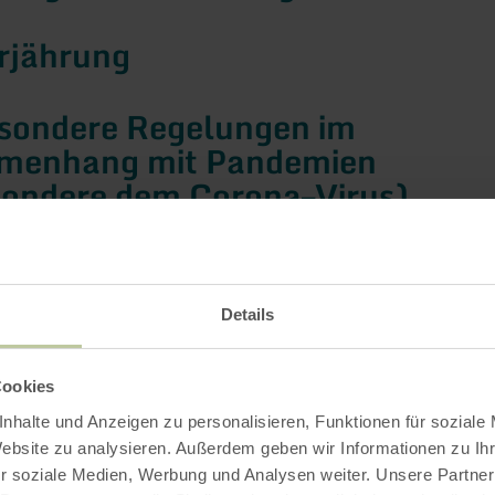
rjährung
sondere Regelungen im
menhang mit Pandemien
sondere dem Corona–Virus)
nweis zu Einrichtungen der
ativen Streitbeilegung; Rechtsw
Details
richtsstand
Cookies
nhalte und Anzeigen zu personalisieren, Funktionen für soziale
 Hütten | Dukic Rechtsanwälte,
Website zu analysieren. Außerdem geben wir Informationen zu I
n | Stuttgart 2025
r soziale Medien, Werbung und Analysen weiter. Unsere Partner