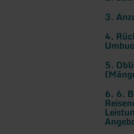
3. Anz
4. Rüc
Umbuc
5. Obl
(Mänge
6. 6. 
Reisen
Leistu
Angeb