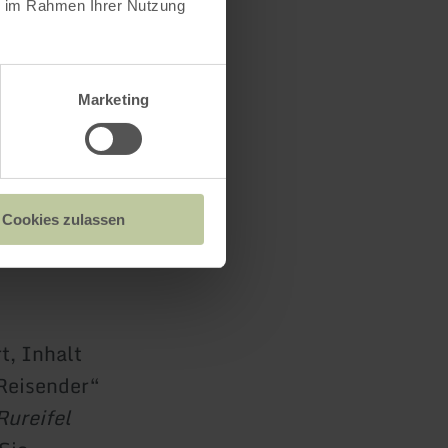
ie im Rahmen Ihrer Nutzung
Marketing
mbH
Cookies zulassen
t, Inhalt
Reisender“
ureifel