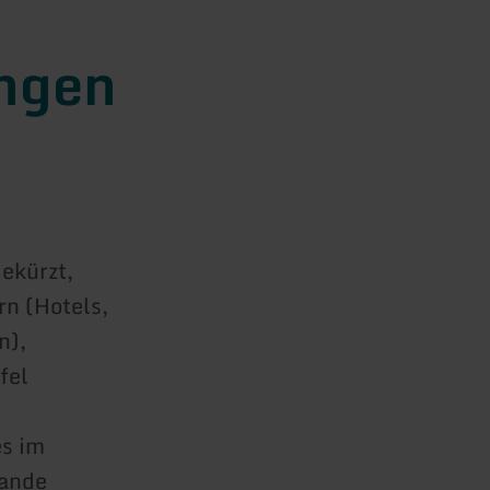
ngen
ekürzt,
rn (Hotels,
n),
fel
es im
tande