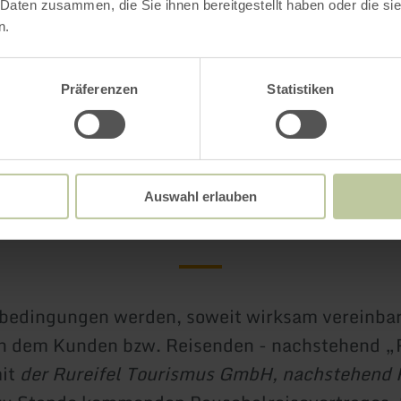
 Daten zusammen, die Sie ihnen bereitgestellt haben oder die s
n.
ebedingungen für
Präferenzen
Statistiken
chalangebote des
ifel Tourismus G
Auswahl erlauben
bedingungen werden, soweit wirksam vereinbar
n dem Kunden bzw. Reisenden - nachstehend „
mit
der Rureifel Tourismus GmbH, nachstehend R