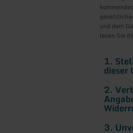
kommenden 
gesetzliche
und dem Gas
lesen Sie d
1. Ste
dieser
2. Ver
Angabe
Widerr
3. Unv