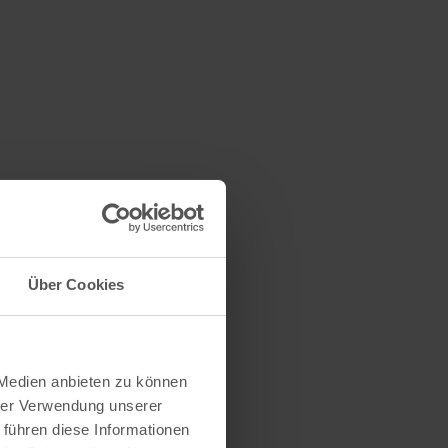
ahl
Über Cookies
 Medien anbieten zu können
hrer Verwendung unserer
 führen diese Informationen