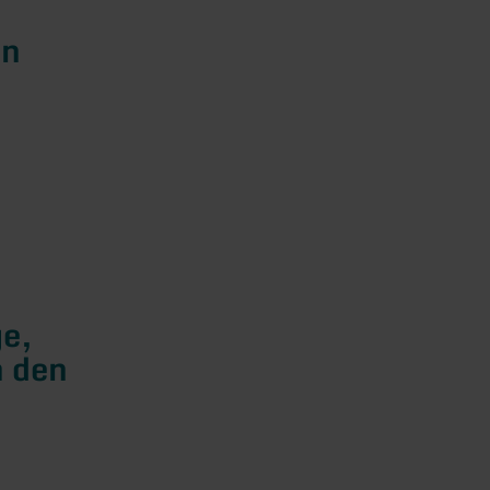
en
ge,
h den