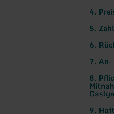
4. Pre
5. Zah
6. Rüc
7. An-
8. Pfl
Mitnah
Gastge
9. Haf