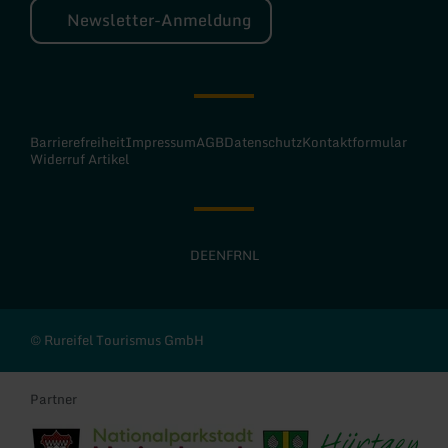
Newsletter-Anmeldung
Barrierefreiheit
Impressum
AGB
Datenschutz
Kontaktformular
Widerruf Artikel
DE
EN
FR
NL
© Rureifel Tourismus GmbH
Partner
Stadt Heimbach
Gemeinde Hürtgenwald