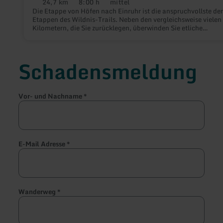
24,7 km
8:00 h
mittel
Distanz:
Dauer:
Anforderung:
Die Etappe von Höfen nach Einruhr ist die anspruchvollste der
Etappen des Wildnis-Trails. Neben den vergleichsweise vielen
Kilometern, die Sie zurücklegen, überwinden Sie etliche
Höhenmeter.
Schadensmeldung
Vor- und Nachname
*
E-Mail Adresse
*
Wanderweg
*