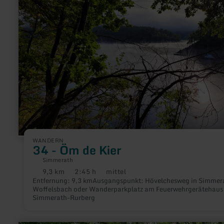
de
Kier
WANDERN
34 - Öm de Kier
Simmerath
9,3 km
2:45 h
mittel
Distanz:
Dauer:
Anforderung:
Entfernung: 9,3 kmAusgangspunkt: Hövelchesweg in Simmer
Woffelsbach oder Wanderparkplatz am Feuerwehrgerätehaus 
Simmerath-Rurberg