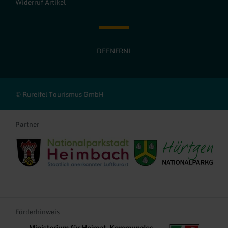
Widerruf Artikel
DE
EN
FR
NL
© Rureifel Tourismus GmbH
Partner
Stadt Heimbach
Gemeinde Hürtgenwald
Förderhinweis