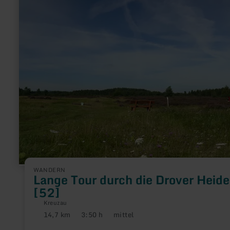
Lange
Tour
durch
die
Drover
Heide
[52]
WANDERN
Lange Tour durch die Drover Heide
[52]
Kreuzau
14,7 km
3:50 h
mittel
Distanz:
Dauer:
Anforderung: