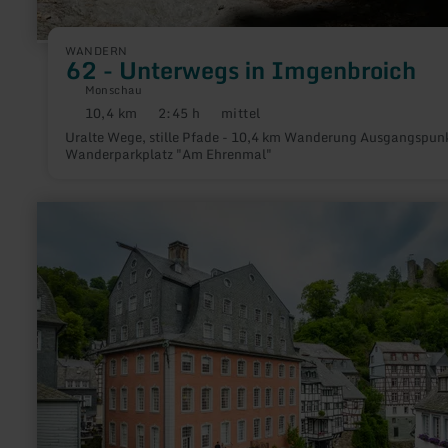
WANDERN
62 - Unterwegs in Imgenbroich
Monschau
10,4 km
2:45 h
mittel
Distanz:
Dauer:
Anforderung:
Uralte Wege, stille Pfade - 10,4 km Wanderung Ausgangspunkt:
Wanderparkplatz "Am Ehrenmal"
mehr
erfahren
zu:
25
-
Unterwegs
in
Monschau