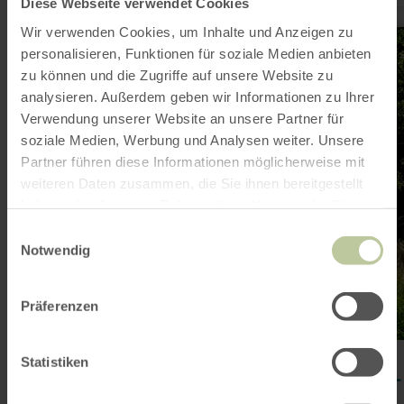
Diese Webseite verwendet Cookies
Wir verwenden Cookies, um Inhalte und Anzeigen zu
mehr
erfahren
personalisieren, Funktionen für soziale Medien anbieten
zu:
zu können und die Zugriffe auf unsere Website zu
32
-
analysieren. Außerdem geben wir Informationen zu Ihrer
Belgenbachtal
Verwendung unserer Website an unsere Partner für
-
Grünenthal
soziale Medien, Werbung und Analysen weiter. Unsere
-
Partner führen diese Informationen möglicherweise mit
Menzerath
weiteren Daten zusammen, die Sie ihnen bereitgestellt
haben oder die sie im Rahmen Ihrer Nutzung der Dienste
gesammelt haben.
Einwilligungsauswahl
Notwendig
Präferenzen
WANDERN
Statistiken
32 - Belgenbachtal - Grünenthal -
Menzerath