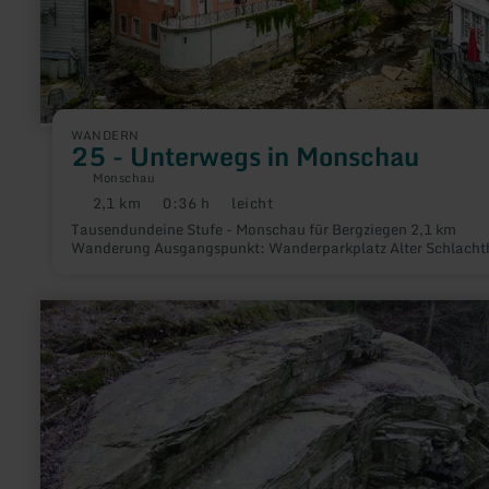
WANDERN
25 - Unterwegs in Monschau
Monschau
2,1 km
0:36 h
leicht
Distanz:
Dauer:
Anforderung:
Tausendundeine Stufe - Monschau für Bergziegen 2,1 km
Wanderung Ausgangspunkt: Wanderparkplatz Alter Schlach
mehr
erfahren
zu:
Historischer
Wanderweg
[36]