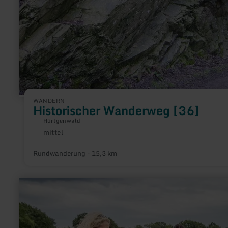
WANDERN
Historischer Wanderweg [36]
Hürtgenwald
mittel
Anforderung:
Rundwanderung - 15,3 km
mehr
erfahren
zu:
Kurze
Tour
durch