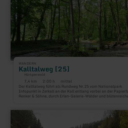
mehr
erfahren
zu:
Kalltalweg
[25]
WANDERN
Kalltalweg [25]
Hürtgenwald
7,4 km
2:00 h
mittel
Distanz:
Dauer:
Anforderung:
Der Kalltalweg führt als Rundweg Nr.25 vom Nationalpark
Infopunkt in Zerkall an der Kall entlang vorbei an der Papierf
Renker & Söhne, durch Erlen-Galerie-Wälder und blütenreich
Glatthaferwiesen wieder zurück zum Ausgangspunkt.
mehr
erfahren
zu:
27