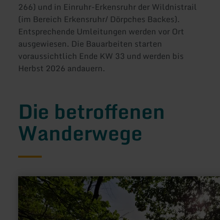
266) und in Einruhr-Erkensruhr der Wildnistrail
(im Bereich Erkensruhr/ Dörpches Backes).
Entsprechende Umleitungen werden vor Ort
ausgewiesen. Die Bauarbeiten starten
voraussichtlich Ende KW 33 und werden bis
Herbst 2026 andauern.
Die betroffenen
Wanderwege
mehr
erfahren
zu:
34
-
Öm