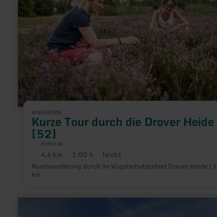
die
Drover
Heide
[52]
WANDERN
Kurze Tour durch die Drover Heide
[52]
Kreuzau
4,6 km
1:00 h
leicht
Distanz:
Dauer:
Anforderung:
Rundwanderung durch im Vogelschutzgebiet Drover Heide / 5
km
mehr
erfahren
zu: