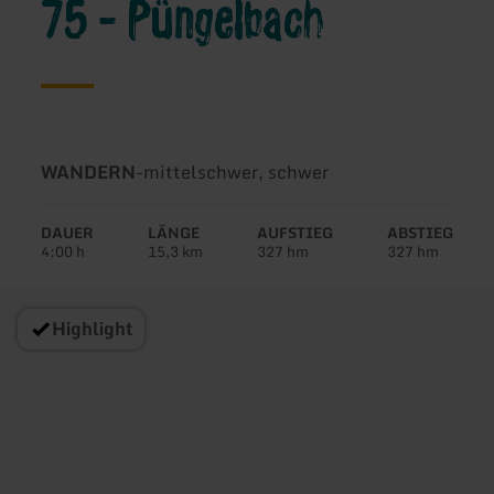
75 - Püngelbach
Art
Schwierigkeit:
WANDERN
-
mittelschwer, schwer
der
Tour:
DAUER
LÄNGE
AUFSTIEG
ABSTIEG
4:00 h
15,3 km
327 hm
327 hm
Highlight