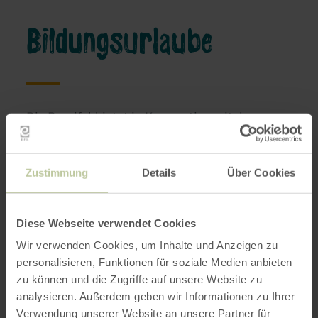
Bildungsurlaube
Die Rureifel bietet in Kooperation mit der
Heinrich-Böll-Stiftung spannende
Bildungsurlaube an, die Naturerlebnis mit
politischer und gesellschaftlicher Bildung
Zustimmung
Details
Über Cookies
verbinden. Die Angebote sind als
Bildungsurlaub anerkannt – unter anderem in
Nordrhein-Westfalen, Rheinland-Pfalz, Berlin
Diese Webseite verwendet Cookies
und Thüringen – und ermöglichen eine
Wir verwenden Cookies, um Inhalte und Anzeigen zu
besondere Auszeit mit Mehrwert.
personalisieren, Funktionen für soziale Medien anbieten
zu können und die Zugriffe auf unsere Website zu
analysieren. Außerdem geben wir Informationen zu Ihrer
Verwendung unserer Website an unsere Partner für