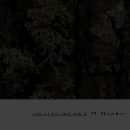
www.rureifel-tourismus.de
75 - Püngelbach