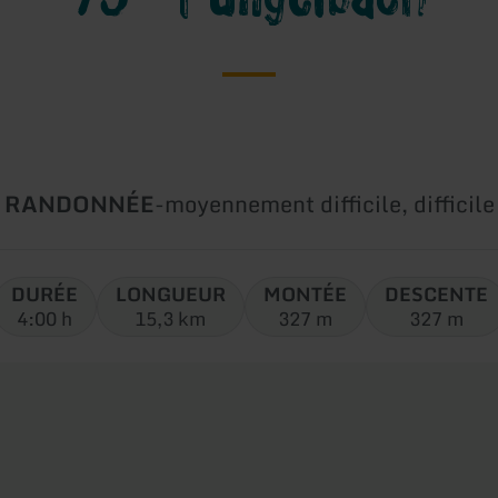
Type
Difficulté:
RANDONNÉE
-
moyennement difficile, difficile
de
circuit:
DURÉE
LONGUEUR
MONTÉE
DESCENTE
4:00 h
15,3 km
327 m
327 m