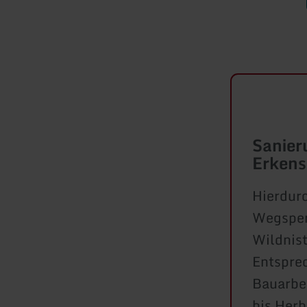
Sanier
Erkens
Hierdur
Wegsperr
Wildnist
Entspre
Bauarbe
bis Herb