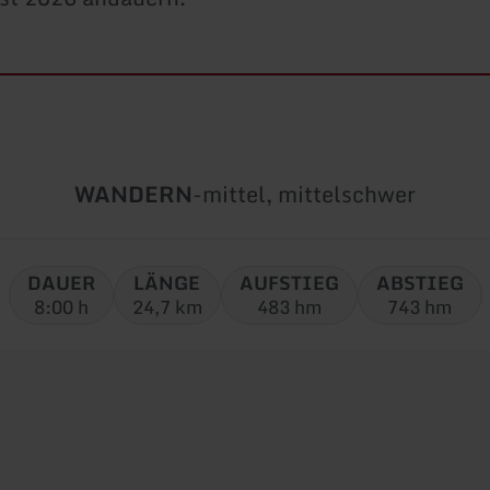
Art
Schwierigkeit:
WANDERN
-
mittel, mittelschwer
der
Tour:
DAUER
LÄNGE
AUFSTIEG
ABSTIEG
8:00 h
24,7 km
483 hm
743 hm