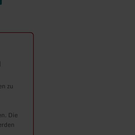
d
en zu
n. Die
erden