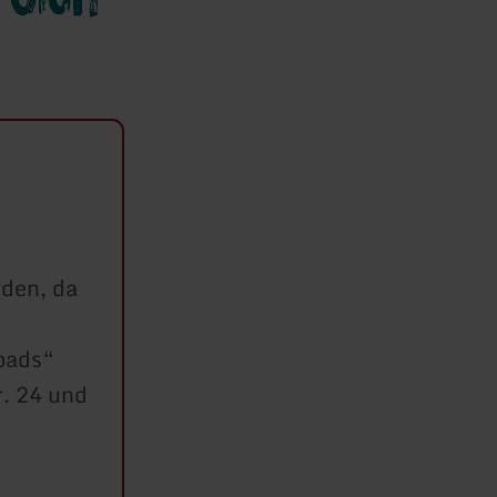
den, da
loads“
. 24 und