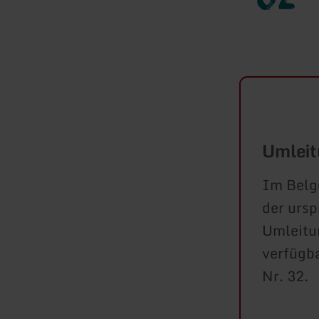
Umleit
Im Belg
der ursp
Umleitun
verfügb
Nr. 32.