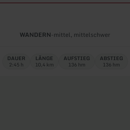
Art
Schwierigkeit:
WANDERN
-
mittel, mittelschwer
der
Tour:
DAUER
LÄNGE
AUFSTIEG
ABSTIEG
2:45 h
10,4 km
136 hm
136 hm