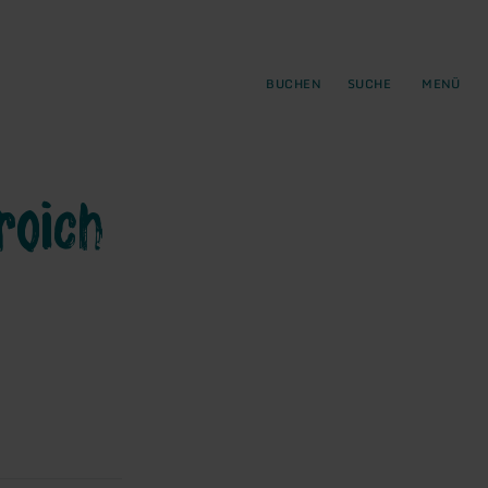
gen
ringen
BUCHEN
SUCHE
MENÜ
roich