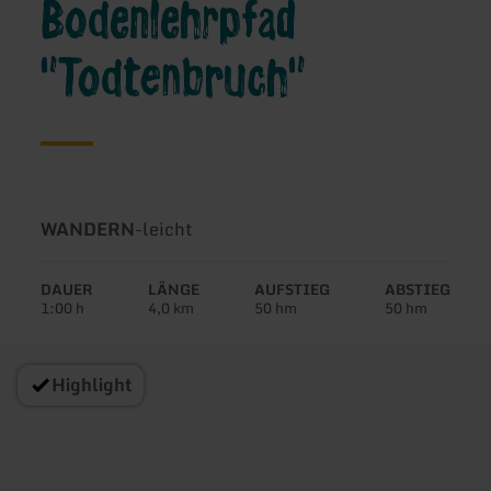
Bodenlehrpfad
"Todtenbruch"
Art
Schwierigkeit:
WANDERN
-
leicht
der
Tour:
DAUER
LÄNGE
AUFSTIEG
ABSTIEG
1:00 h
4,0 km
50 hm
50 hm
Highlight