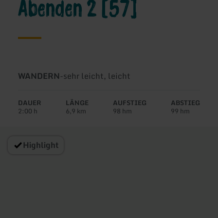
Abenden 2 [57]
Art
Schwierigkeit:
WANDERN
-
sehr leicht, leicht
der
Tour:
DAUER
LÄNGE
AUFSTIEG
ABSTIEG
2:00 h
6,9 km
98 hm
99 hm
Highlight