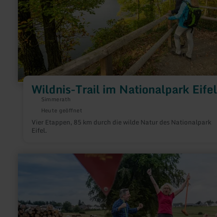
Wildnis-Trail im Nationalpark Eifel
Simmerath
Heute geöffnet
Vier Etappen, 85 km durch die wilde Natur des Nationalpark
Eifel.
mehr
erfahren
zu:
Bauerngolf
auf
dem
Bosselbacher
Hof