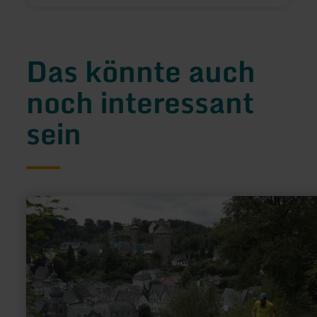
Das könnte auch
noch interessant
sein
mehr
erfahren
zu:
Trampelpfadlauf