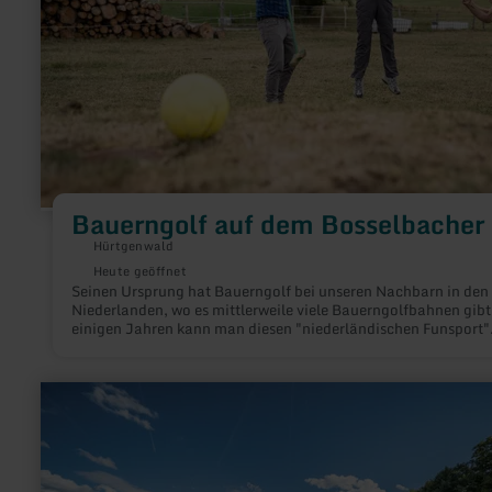
Bauerngolf auf dem Bosselbacher
Hürtgenwald
Heute geöffnet
Seinen Ursprung hat Bauerngolf bei unseren Nachbarn in den
Niederlanden, wo es mittlerweile viele Bauerngolfbahnen gibt.
einigen Jahren kann man diesen "niederländischen Funsport"
auch auf dem Bosselbacher Hof spielen.
mehr
erfahren
zu:
Mountainbike
Trainingszentrum
Kalterherberg