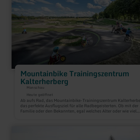
Mountainbike Trainingszentrum
Kalterherberg
Monschau
Heute geöffnet
Ab aufs Rad, das Mountainbike-Trainingszentrum Kalterherbe
das perfekte Ausflugsziel für alle Radbegeisterten. Ob mit der
Familie oder den Bekannten, egal welches Alter oder wie viel
Erfahrung auf dem Mountainbike mitgebracht wird – hier hab
Biker ihren Spaß an der sportlichen Herausforderung. Auch
ungeübte Radfahrer sind herzlich willkommen.
mehr
erfahren
zu: