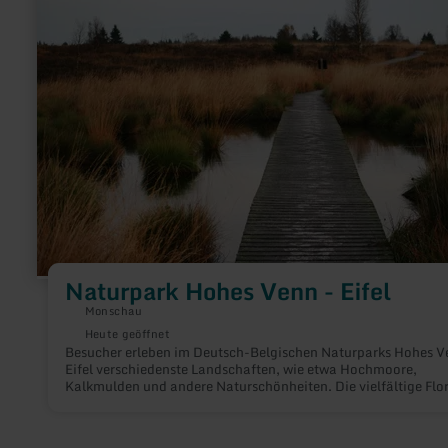
Naturpark
Hohes
Venn
-
Eifel
Naturpark Hohes Venn - Eifel
Monschau
Heute geöffnet
Besucher erleben im Deutsch-Belgischen Naturparks Hohes V
Eifel verschiedenste Landschaften, wie etwa Hochmoore,
Kalkmulden und andere Naturschönheiten. Die vielfältige Flor
beeindruckt ebenso wie geologische Besonderheiten.
Kennzeichnende landschaftliche Merkmale für die Region sin
Waldgebiete, malerische Seen und Flüsse sowie weitgezogene