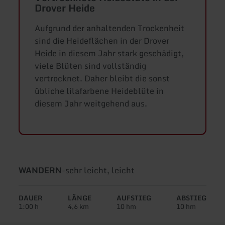
Drover Heide
Aufgrund der anhaltenden Trockenheit
sind die Heideflächen in der Drover
Heide in diesem Jahr stark geschädigt,
viele Blüten sind vollständig
vertrocknet. Daher bleibt die sonst
übliche lilafarbene Heideblüte in
diesem Jahr weitgehend aus.
Art
Schwierigkeit:
WANDERN
-
sehr leicht, leicht
der
Tour:
DAUER
LÄNGE
AUFSTIEG
ABSTIEG
1:00 h
4,6 km
10 hm
10 hm