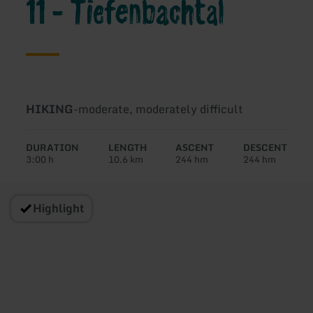
11 - Tiefenbachtal
Type
Difficulty:
HIKING
-
moderate, moderately difficult
of
tour:
DURATION
LENGTH
ASCENT
DESCENT
3:00 h
10.6 km
244 hm
244 hm
Highlight