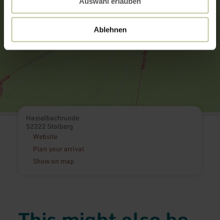
Auswahl erlauben
Ablehnen
Hasselbachrunde
52222 Stolberg
Website
Plan your arrival
Show on map
This might also be