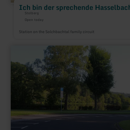
Ich bin der sprechende Hasselbac
Stolberg
Open today
Station on the Solchbachtal family circuit
learn
more
about:
Wanderparkplatz
Jägersweilerstraße
Einruhr