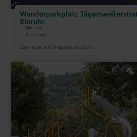
Wanderparkplatz Jägersweilerstra
Einruhr
Simmerath
Open today
Starting point for hikes around Einruhr.
learn
more
about:
Spielplatz
Einruhr