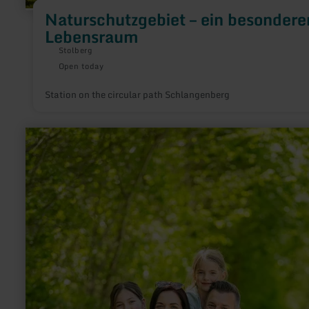
Naturschutzgebiet – ein besondere
Lebensraum
Stolberg
Open today
Station on the circular path Schlangenberg
learn
more
about:
Ich
bin
der
sprechende
Hasselbach