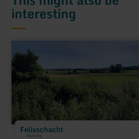
interesting
learn
more
about:
Felixschacht
Felixschacht
Stolberg