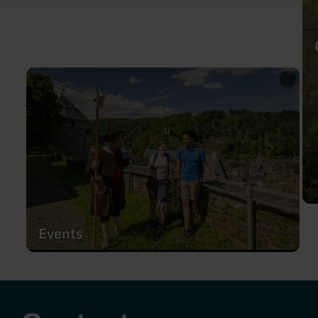
learn
more
about:
Events
Events