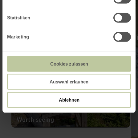
Statistiken
Marketing
learn
lea
more
mo
about:
abo
Cookies zulassen
Worth
Cyc
seeing
&a
Hik
Tou
Auswahl erlauben
Ablehnen
Worth seeing