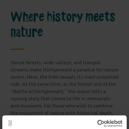
Where history meets
nature
Dense forests, wide valleys, and tranquil
streams make Hürtgenwald a paradise for nature
lovers. Here, the Eifel reveals its most unspoiled
side. At the same time, as the former site of the
“Battle of Hürtgenwald,” the region tells a
moving story that comes to life in memorials
and museums. For those who wish to combine
the enjoyment of nature with historical depth,
Hürtgenwald offers a unique place to explore,
pause, and savor.