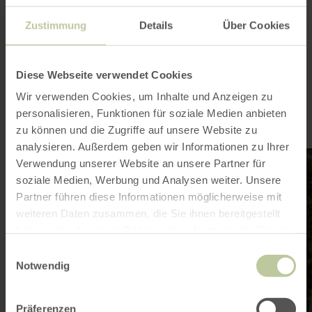
Zustimmung
Details
Über Cookies
Hürtgenwald at a
glance
Diese Webseite verwendet Cookies
Wir verwenden Cookies, um Inhalte und Anzeigen zu
personalisieren, Funktionen für soziale Medien anbieten
zu können und die Zugriffe auf unsere Website zu
analysieren. Außerdem geben wir Informationen zu Ihrer
learn
lea
Verwendung unserer Website an unsere Partner für
more
mo
about:
abo
soziale Medien, Werbung und Analysen weiter. Unsere
Accommodations
Din
Partner führen diese Informationen möglicherweise mit
weiteren Daten zusammen, die Sie ihnen bereitgestellt
haben oder die sie im Rahmen Ihrer Nutzung der Dienste
gesammelt haben.
Einwilligungsauswahl
Notwendig
Accommodations
Präferenzen