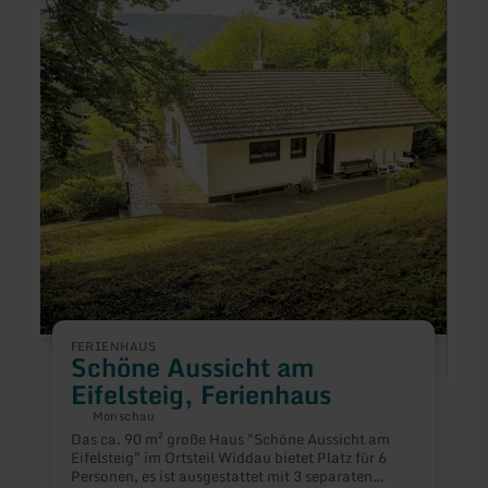
erfahren
erfah
zu:
zu:
Schöne
Nabe
Aussicht
Camp
am
und
Eifelsteig,
Grupp
Ferienhaus
FERIENHAUS
Schöne Aussicht am
Eifelsteig, Ferienhaus
C
Monschau
Das ca. 90 m² große Haus "Schöne Aussicht am
Eifelsteig" im Ortsteil Widdau bietet Platz für 6
Personen, es ist ausgestattet mit 3 separaten
Na