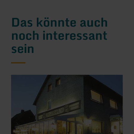
Das könnte auch
noch interessant
sein
mehr
mehr
erfahren
erfah
zu:
zu:
Hotel-
Ferie
Restaurant
Am
Jägersruh
Natio
Eifel