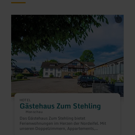
mehr
mehr
erfahren
erfah
zu:
zu:
Gästehaus
DER
Zum
Hirsc
Stehling
HOTEL
Gästehaus Zum Stehling
H
Monschau
Das Gästehaus Zum Stehling bietet
Ferienwohnungen im Herzen der Nordeifel. Mit
E
unseren Doppelzimmern, Appartements,
m
Familiensuite und Ferienwohnungen bieten wir
m