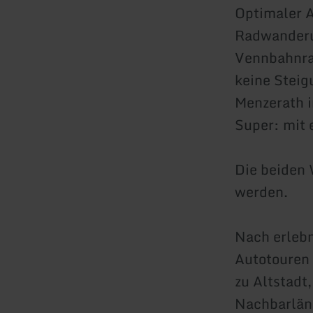
Optimaler A
Radwanderu
Vennbahnra
keine Steig
Menzerath i
Super: mit
Die beiden 
werden.
Nach erleb
Autotouren 
zu Altstadt
Nachbarlän