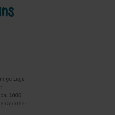
uns
uhige Lage
r
 ca. 1000
Menzerather