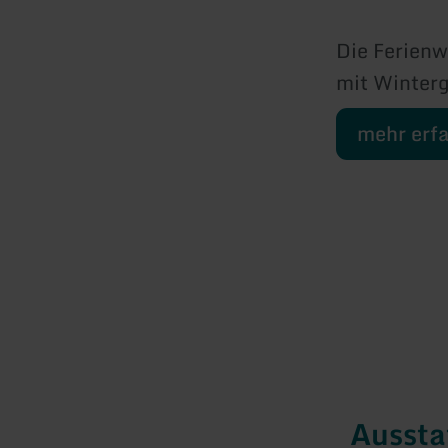
Die Ferienw
mit Winterg
mehr erf
Ausst