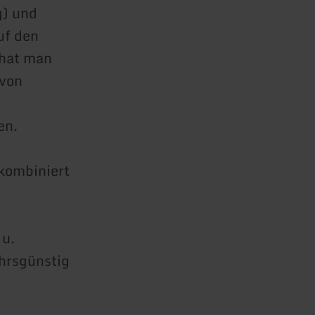
g) und
uf den
 hat man
 von
en.
kombiniert
 u.
hrsgünstig