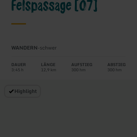
Felspassage [07]
Art
Schwierigkeit:
WANDERN
-
schwer
der
Tour:
DAUER
LÄNGE
AUFSTIEG
ABSTIEG
3:45 h
12,9 km
300 hm
300 hm
Highlight